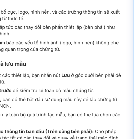
bố cục, logo, hình nền, và các trường thông tin sẽ xuất
 từ thực tế.
ập tức các thay đổi bên phần thiết lập (bên phải) như
hình.
ảm bảo các yếu tố hình ảnh (logo, hình nền) không che
ng quan trọng của chứng từ.
và lưu mẫu
t các thiết lập, bạn nhấn nút
Lưu
ở góc dưới bên phải để
từ.
trước
để kiểm tra lại toàn bộ mẫu chứng từ.
, bạn có thể bắt đầu sử dụng mẫu này để lập chứng từ
TNCN.
n lý toàn bộ quá trình tạo mẫu, bạn có thể lựa chọn các
c thông tin ban đầu (Trên cùng bên phải):
Cho phép
 tác tất cả các thay đổi và quay về trạng thái mặc định