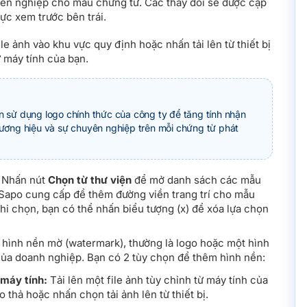
yên nghiệp cho mẫu chứng từ. Các thay đổi sẽ được cập
vực xem trước bên trái.
le ảnh vào khu vực quy định hoặc nhấn tải lên từ thiết bị
 máy tính của bạn.
n sử dụng logo chính thức của công ty để tăng tính nhận
hương hiệu và sự chuyên nghiệp trên mỗi chứng từ phát
Nhấn nút
Chọn từ thư viện
để mở danh sách các mẫu
 Sapo cung cấp để thêm đường viền trang trí cho mẫu
hi chọn, bạn có thể nhấn biểu tượng (x) để xóa lựa chọn
hình nền mờ (watermark), thường là logo hoặc một hình
của doanh nghiệp. Bạn có 2 tùy chọn để thêm hình nền:
máy tính:
Tải lên một file ảnh tùy chỉnh từ máy tính của
o thả hoặc nhấn chọn tải ảnh lên từ thiết bị.