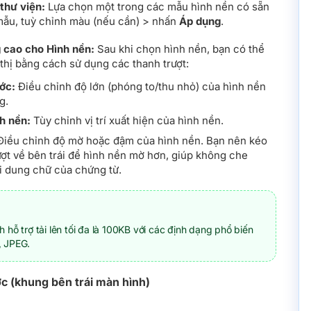
thư viện:
Lựa chọn một trong các mẫu hình nền có sẵn
ẫu, tuỳ chỉnh màu (nếu cần) > nhấn
Áp dụng
.
 cao cho Hình nền:
Sau khi chọn hình nền, bạn có thể
 thị bằng cách sử dụng các thanh trượt:
ớc:
Điều chỉnh độ lớn (phóng to/thu nhỏ) của hình nền
g.
nh nền:
Tùy chỉnh vị trí xuất hiện của hình nền.
iều chỉnh độ mờ hoặc đậm của hình nền. Bạn nên kéo
ượt về bên trái để hình nền mờ hơn, giúp không che
i dung chữ của chứng từ.
 hỗ trợ tải lên tối đa là 100KB với các định dạng phổ biến
 JPEG.
c (khung bên trái màn hình)