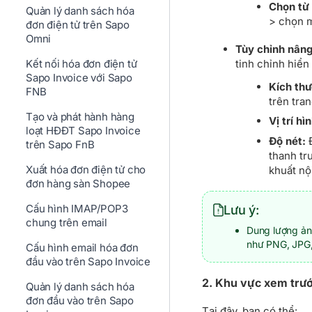
Chọn từ 
Quản lý danh sách hóa
> chọn m
đơn điện tử trên Sapo
Omni
Tùy chỉnh nâng
tinh chỉnh hiển
Kết nối hóa đơn điện tử
Sapo Invoice với Sapo
Kích thư
FNB
trên tran
Tạo và phát hành hàng
Vị trí hì
loạt HĐĐT Sapo Invoice
Độ nét:
Đ
trên Sapo FnB
thanh tr
Xuất hóa đơn điện tử cho
khuất nộ
đơn hàng sàn Shopee
Cấu hình IMAP/POP3
Lưu ý:
chung trên email
Dung lượng ảnh
như PNG, JPG,
Cấu hình email hóa đơn
đầu vào trên Sapo Invoice
2. Khu vực xem trướ
Quản lý danh sách hóa
đơn đầu vào trên Sapo
Tại đây, bạn có thể: