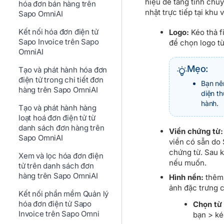
hiệu để tăng tính chu
hóa đơn bán hàng trên
nhật trực tiếp tại khu 
Sapo OmniAI
Kết nối hóa đơn điện tử
Logo:
Kéo thả fi
Sapo Invoice trên Sapo
để chọn logo từ
OmniAI
Mẹo:
Tạo và phát hành hóa đơn
điện tử trong chi tiết đơn
Bạn nê
hàng trên Sapo OmniAI
diện t
hành.
Tạo và phát hành hàng
loạt hoá đơn điện tử từ
danh sách đơn hàng trên
Viền chứng từ:
Sapo OmniAI
viền có sẵn do
chứng từ. Sau k
Xem và lọc hóa đơn điện
nếu muốn.
tử trên danh sách đơn
hàng trên Sapo OmniAI
Hình nền:
thêm 
ảnh đặc trưng 
Kết nối phần mềm Quản lý
hóa đơn điện tử Sapo
Chọn từ 
Invoice trên Sapo Omni
bạn > ké