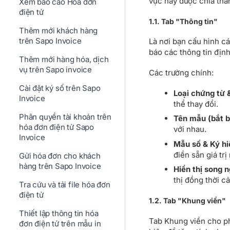
vực này được chia thàn
Xem báo cáo Hóa đơn
điện tử
1.1. Tab "Thông tin"
Thêm mới khách hàng
trên Sapo Invoice
Là nơi bạn cấu hình c
báo các thông tin địn
Thêm mới hàng hóa, dịch
vụ trên Sapo invoice
Các trường chính:
Cài đặt ký số trên Sapo
Loại chứng từ 
Invoice
thể thay đổi.
Phân quyền tài khoản trên
Tên mẫu (bắt b
hóa đơn điện tử Sapo
với nhau.
Invoice
Mẫu số & Ký hi
điền sẵn giá trị
Gửi hóa đơn cho khách
hàng trên Sapo Invoice
Hiển thị song n
thị đồng thời cả
Tra cứu và tải file hóa đơn
điện tử
1.2. Tab "Khung viền"
Thiết lập thông tin hóa
Tab Khung viền cho ph
đơn điện tử trên mẫu in