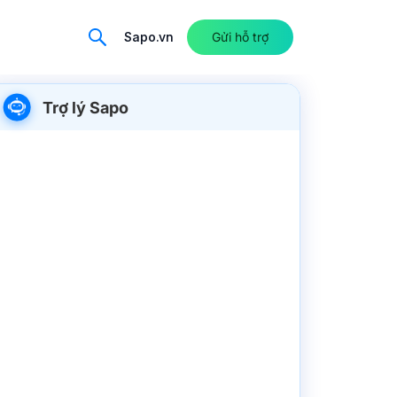
Sapo.vn
Gửi hỗ trợ
Trợ lý Sapo