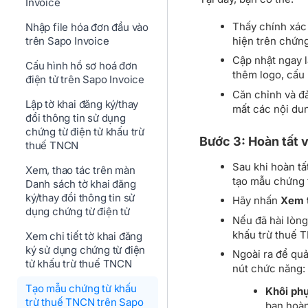
Invoice
Thấy chính xác 
Nhập file hóa đơn đầu vào
hiện trên chứng
trên Sapo Invoice
Cập nhật ngay l
Cấu hình hồ sơ hoá đơn
thêm logo, cấu 
điện tử trên Sapo Invoice
Căn chỉnh và đ
Lập tờ khai đăng ký/thay
mất các nội du
đổi thông tin sử dụng
chứng từ điện tử khấu trừ
Bước 3: Hoàn tất 
thuế TNCN
Sau khi hoàn tấ
Xem, thao tác trên màn
tạo mẫu chứng 
Danh sách tờ khai đăng
ký/thay đổi thông tin sử
Hãy nhấn
Xem 
dụng chứng từ điện tử
Nếu đã hài lòng
khấu trừ thuế 
Xem chi tiết tờ khai đăng
ký sử dụng chứng từ điện
Ngoài ra để quả
tử khấu trừ thuế TNCN
nút chức năng:
Tạo mẫu chứng từ khấu
Khôi phụ
trừ thuế TNCN trên Sapo
bạn hoàn