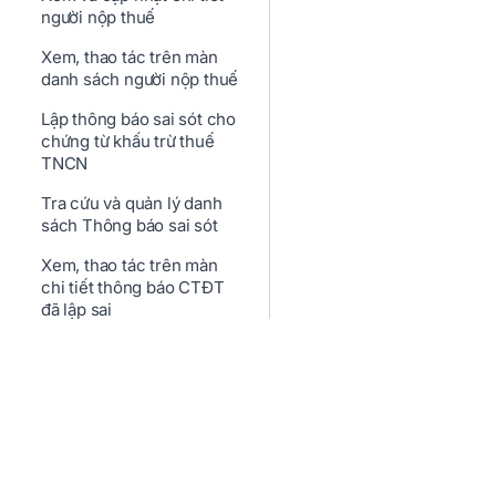
người nộp thuế
Xem, thao tác trên màn
danh sách người nộp thuế
Lập thông báo sai sót cho
chứng từ khấu trừ thuế
TNCN
Tra cứu và quản lý danh
sách Thông báo sai sót
Xem, thao tác trên màn
chi tiết thông báo CTĐT
đã lập sai
Lập chứng từ thay thế cho
chứng từ khấu trừ thuế
TNCN sai sót
Lập chứng từ điều chỉnh
cho chứng từ khấu trừ
thuế TNCN trên Sapo
Help.sapo.vn
Kênh 