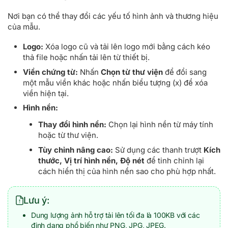
Nơi bạn có thể thay đổi các yếu tố hình ảnh và thương hiệu
của mẫu.
Logo:
Xóa logo cũ và tải lên logo mới bằng cách kéo
thả file hoặc nhấn tải lên từ thiết bị.
Viền chứng từ:
Nhấn
Chọn từ thư viện
để đổi sang
một mẫu viền khác hoặc nhấn biểu tượng (x) để xóa
viền hiện tại.
Hình nền:
Thay đổi hình nền:
Chọn lại hình nền từ máy tính
hoặc từ thư viện.
Tùy chỉnh nâng cao:
Sử dụng các thanh trượt
Kích
thước, Vị trí hình nền, Độ nét
để tinh chỉnh lại
cách hiển thị của hình nền sao cho phù hợp nhất.
Lưu ý:
Dung lượng ảnh hỗ trợ tải lên tối đa là 100KB với các
định dạng phổ biến như PNG, JPG, JPEG.