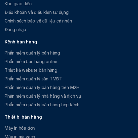
Cập nhật thuế & phí
Kho giao diện
Tạo nhóm lựa chọn
Chiết khấu đơn, giảm giá mặt hàng
Điều khoản và điều kiện sử dụng
Sửa nhóm lựa chọn
Áp dụng khuyến mại cho đơn
Chính sách bảo vệ dữ liệu cá nhân
Xóa nhóm lựa chọn
Thanh toán & Hoàn tất đơn
Đăng nhập
Combo:
Thanh toán
Kênh bán hàng
Hoàn tất đơn Chờ xác nhận chưa
Xem combo
Phần mềm quản lý bán hàng
được thanh toán thành công
Tạo combo
(Hoàn tất đơn thanh toán tích hợp
Phần mềm bán hàng online
Sửa combo
nhưng chưa giao dịch thành công)
Thiết kế website bán hàng
Xóa combo
Phần mềm quản lý sàn TMĐT
Ca làm
Ca làm việc khi bán hàng bao gồm:
Phần mềm quản lý bán hàng trên MXH
việc
Nhân viên
Quản lý nhân viên bao gồm:
Lịch sử ca & Thống kê doanh thu / mặt
Phần mềm quản lý nhà hàng và dịch vụ
hàng
Danh sách nhân viên:
Phần mềm quản lý bán hàng hợp kênh
Xem danh sách nhân viên
Xem thông tin
Thiết bị bán hàng
Tạo nhân viên
In phiếu và bàn giao tiền
Sửa nhân viên
Máy in hóa đơn
Rút tiền
Xóa nhân viên
Máy in mã vạch