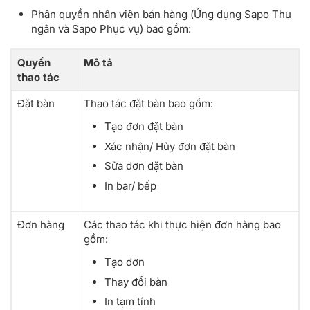
Phân quyền nhân viên bán hàng (Ứng dụng Sapo Thu
Xuất hóa đơn điện tử
ngân và Sapo Phục vụ) bao gồm:
Hoàn tiền hóa đơn
Hủy hóa đơn
Quyền
Mô tả
In lại mặt hàng (bếp/tem)
thao tác
In biên lai
Đặt bàn
Thao tác đặt bàn bao gồm:
Hóa đơn điện tử:
Tạo đơn đặt bàn
Xác nhận/ Hủy đơn đặt bàn
Xem hóa đơn điện tử
Sửa đơn đặt bàn
Tạo & Phát hành hóa đơn điện tử
In bar/ bếp
Hủy yêu cầu, hủy/ xóa Hóa đơn điện tử
Đơn hàng
Các thao tác khi thực hiện đơn hàng bao
Mặt hàng
Quản lý danh sách mặt hàng gồm:
gồm:
Danh sách mặt hàng
Tạo đơn
Xem danh sách mặt hàng
Thay đổi bàn
Tạo mặt hàng
In tạm tính
Sửa mặt hàng