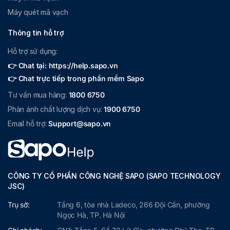
Máy quét mã vạch
Vai trò:
Mở két
Thao tác mở két tiền mà không cần thanh
tiền
toán đơn.
Thông tin hỗ trợ
Xem danh sách vai trò
Tạo vai trò
Hỗ trợ sử dụng:
Sửa vai trò
👉 Chat tại: https://help.sapo.vn
Xóa vai trò
👉 Chat trực tiếp trong phần mềm Sapo
Tư vấn mua hàng:
1800 6750
Khách
Quản lý khách hàng bao gồm:
Phản ánh chất lượng dịch vụ:
1900 6750
hàng
Danh sách khách hàng:
Email hỗ trợ:
Support@sapo.vn
Xem danh sách khách hàng
Tạo khách hàng
Sửa & Thu nợ khách hàng
CÔNG TY CỔ PHẦN CÔNG NGHỆ SAPO (SAPO TECHNOLOGY
Xóa khách hàng
JSC)
Nhập / Xuất danh sách
Trụ sở:
Tầng 6, tòa nhà Ladeco, 266 Đội Cấn, phường
Nhóm khách hàng:
Ngọc Hà, TP. Hà Nội