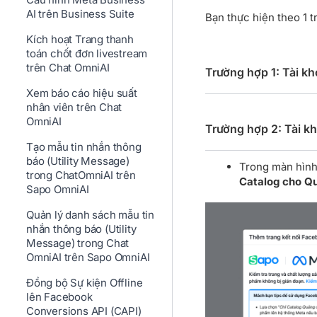
AI trên Business Suite
Bạn thực hiện theo 1 t
Kích hoạt Trang thanh
toán chốt đơn livestream
trên Chat OmniAI
Trường hợp 1: Tài kh
Xem báo cáo hiệu suất
nhân viên trên Chat
OmniAI
Trường hợp 2: Tài kh
Tạo mẫu tin nhắn thông
báo (Utility Message)
Trong màn hình
trong ChatOmniAI trên
Catalog cho Q
Sapo OmniAI
Quản lý danh sách mẫu tin
nhắn thông báo (Utility
Message) trong Chat
OmniAI trên Sapo OmniAI
Đồng bộ Sự kiện Offline
lên Facebook
Conversions API (CAPI)