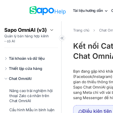
Tài liệu hướng dẫn
Sapo OmniAI (v3)
Trang chủ
Chat Om
Quản lý bán hàng hợp kênh
- có AI
Kết nối Ca
Chat Omni
Tài khoản và dữ liệu
Thiết lập cửa hàng
Bạn đang gặp khó khă
(Facebook/Instagram) c
Chat OmniAI
gian do thiếu thông t
Sapo Chat OmniAI giú
Nâng cao trải nghiệm hội
sang Meta chỉ với vài
thoại Zalo cá nhân trên
sang Messenger để hiể
Chat OmniAI
Cấu hình Mẫu in bình luận
Điều kiện tiên