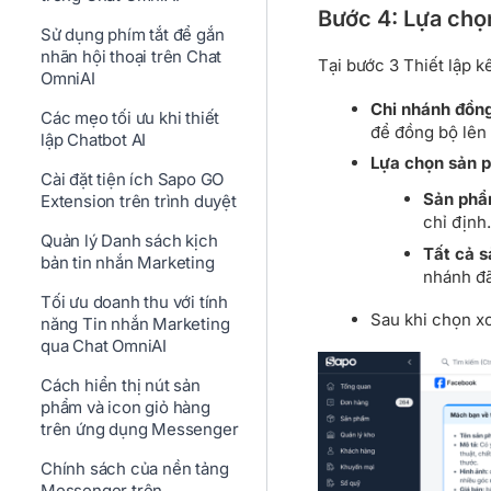
Bước 4: Lựa chọ
Sử dụng phím tắt để gắn
nhãn hội thoại trên Chat
Tại bước 3 Thiết lập 
OmniAI
Chi nhánh đồn
Các mẹo tối ưu khi thiết
để đồng bộ lên 
lập Chatbot AI
Lựa chọn sản 
Cài đặt tiện ích Sapo GO
Sản phẩ
Extension trên trình duyệt
chỉ định.
Quản lý Danh sách kịch
Tất cả 
bản tin nhắn Marketing
nhánh đ
Tối ưu doanh thu với tính
Sau khi chọn x
năng Tin nhắn Marketing
qua Chat OmniAI
Cách hiển thị nút sản
phẩm và icon giỏ hàng
trên ứng dụng Messenger
Chính sách của nền tảng
Messenger trên