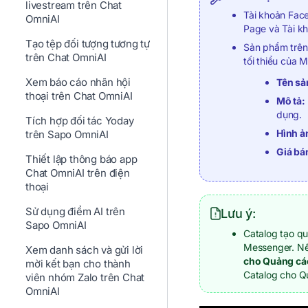
livestream trên Chat
Tài khoản Fac
OmniAI
Page và Tài k
Tạo tệp đối tượng tương tự
Sản phẩm trên 
trên Chat OmniAI
tối thiểu của 
Xem báo cáo nhãn hội
Tên sả
thoại trên Chat OmniAI
Mô tả:
dụng.
Tích hợp đối tác Yoday
Hình ả
trên Sapo OmniAI
Giá bá
Thiết lập thông báo app
Chat OmniAI trên điện
thoại
Sử dụng điểm AI trên
Lưu ý:
Sapo OmniAI
Catalog tạo qu
Messenger. Nế
Xem danh sách và gửi lời
cho Quảng cá
mời kết bạn cho thành
Catalog cho 
viên nhóm Zalo trên Chat
OmniAI