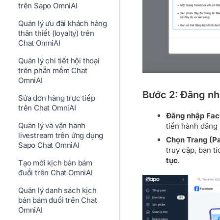
trên Sapo OmniAI
Quản lý ưu đãi khách hàng
thân thiết (loyalty) trên
Chat OmniAI
Quản lý chi tiết hội thoại
trên phần mềm Chat
OmniAI
Bước 2: Đăng nh
Sửa đơn hàng trực tiếp
trên Chat OmniAI
Đăng nhập Fac
Quản lý và vận hành
tiến hành đăng
livestream trên ứng dụng
Chọn Trang (P
Sapo Chat OmniAI
truy cập, bạn t
tục
.
Tạo mới kịch bản bám
đuổi trên Chat OmniAI
Quản lý danh sách kịch
bản bám đuổi trên Chat
OmniAI