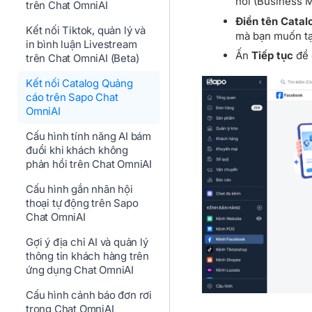
nối (Business 
trên Chat OmniAI
Điền tên Catal
Kết nối Tiktok, quản lý và
mà bạn muốn tạ
in bình luận Livestream
Ấn
Tiếp tục
để 
trên Chat OmniAI (Beta)
Kết nối Catalog Quảng
cáo trên Sapo Chat
OmniAI
Cấu hình tính năng AI bám
đuổi khi khách không
phản hồi trên Chat OmniAI
Cấu hình gắn nhãn hội
thoại tự động trên Sapo
Chat OmniAI
Gợi ý địa chỉ AI và quản lý
thông tin khách hàng trên
ứng dụng Chat OmniAI
Cấu hình cảnh báo đơn rơi
trong Chat OmniAI