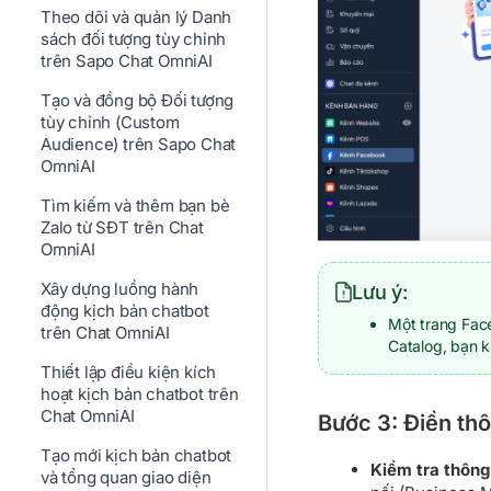
Theo dõi và quản lý Danh
sách đối tượng tùy chỉnh
trên Sapo Chat OmniAI
Tạo và đồng bộ Đối tượng
tùy chỉnh (Custom
Audience) trên Sapo Chat
OmniAI
Tìm kiếm và thêm bạn bè
Zalo từ SĐT trên Chat
OmniAI
Xây dựng luồng hành
Lưu ý:
động kịch bản chatbot
Một trang Face
trên Chat OmniAI
Catalog, bạn k
Thiết lập điều kiện kích
hoạt kịch bản chatbot trên
Chat OmniAI
Bước 3: Điền th
Tạo mới kịch bản chatbot
Kiểm tra thông 
và tổng quan giao diện