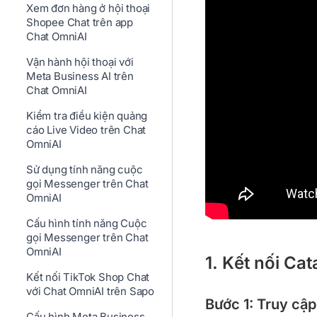
Xem đơn hàng ở hội thoại
Shopee Chat trên app
Chat OmniAI
Vận hành hội thoại với
Meta Business AI trên
Chat OmniAI
Kiểm tra điều kiện quảng
cáo Live Video trên Chat
OmniAI
Sử dụng tính năng cuộc
gọi Messenger trên Chat
OmniAI
Cấu hình tính năng Cuộc
gọi Messenger trên Chat
OmniAI
1. Kết nối Ca
Kết nối TikTok Shop Chat
với Chat OmniAI trên Sapo
Bước 1: Truy cập
Cấu hình Meta Business