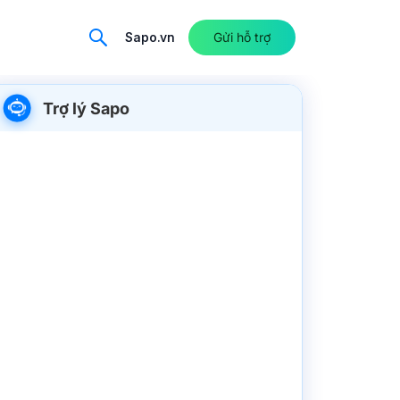
Sapo.vn
Gửi hỗ trợ
Trợ lý Sapo