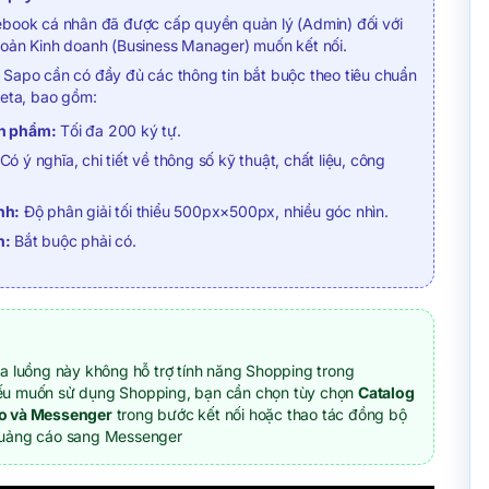
ebook cá nhân đã được cấp quyền quản lý (Admin) đối với
hoản Kinh doanh (Business Manager) muốn kết nối.
Sapo cần có đầy đủ các thông tin bắt buộc theo tiêu chuẩn
Meta, bao gồm:
n phẩm:
Tối đa 200 ký tự.
Có ý nghĩa, chi tiết về thông số kỹ thuật, chất liệu, công
nh:
Độ phân giải tối thiểu 500px×500px, nhiều góc nhìn.
n:
Bắt buộc phải có.
a luồng này không hỗ trợ tính năng Shopping trong
u muốn sử dụng Shopping, bạn cần chọn tùy chọn
Catalog
o và Messenger
trong bước kết nối hoặc thao tác đồng bộ
Quảng cáo sang Messenger