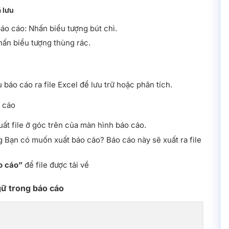
 lưu
áo cáo: Nhấn biểu tượng bút chì.
hấn biểu tượng thùng rác.
u báo cáo ra file Excel để lưu trữ hoặc phân tích.
o cáo
ất file ở góc trên của màn hình báo cáo.
g Bạn có muốn xuất báo cáo? Báo cáo này sẽ xuất ra file
o cáo”
để file được tải về
ngữ trong báo cáo