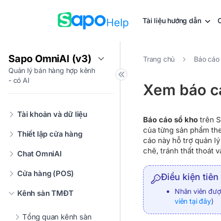
Tài liệu hướng dẫn
Sapo OmniAI (v3)
Trang chủ
Báo cáo
Quản lý bán hàng hợp kênh
- có AI
Xem báo c
Tài khoản và dữ liệu
Báo cáo sổ kho
trên S
của từng sản phẩm the
Thiết lập cửa hàng
cáo này hỗ trợ quản l
chẽ, tránh thất thoát v
Chat OmniAI
Cửa hàng (POS)
Điều kiện tiên
Nhân viên đư
Kênh sàn TMĐT
viên tại đây
)
Tổng quan kênh sàn