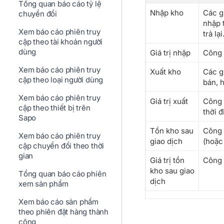
Tổng quan báo cáo tỷ lệ
Nhập kho
Các g
chuyển đổi
nhập 
Xem báo cáo phiên truy
trả lại.
cập theo tài khoản người
dùng
Giá trị nhập
Công 
Xem báo cáo phiên truy
Xuất kho
Các g
cập theo loại người dùng
bán, 
Xem báo cáo phiên truy
Giá trị xuất
Công 
cập theo thiết bị trên
thời đ
Sapo
Tồn kho sau
Công 
Xem báo cáo phiên truy
giao dịch
(hoặc 
cập chuyển đổi theo thời
gian
Giá trị tồn
Công 
kho sau giao
Tổng quan báo cáo phiên
dịch
xem sản phẩm
Xem báo cáo sản phẩm
theo phiên đặt hàng thành
công