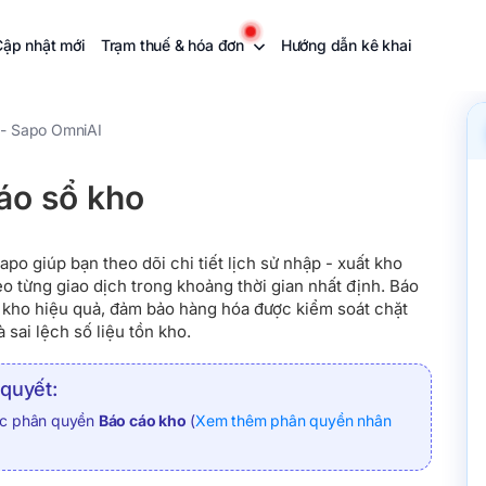
Cập nhật mới
Trạm thuế & hóa đơn
Hướng dẫn kê khai
 - Sapo OmniAI
áo sổ kho
apo giúp bạn theo dõi chi tiết lịch sử nhập - xuất kho
o từng giao dịch trong khoảng thời gian nhất định. Báo
ý kho hiệu quả, đảm bảo hàng hóa được kiểm soát chặt
à sai lệch số liệu tồn kho.
 quyết:
ợc phân quyền
Báo cáo kho
(
Xem thêm phân quyền nhân