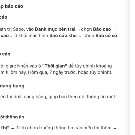
ập báo cáo
 cáo
uản trị Sapo, vào
Danh mục bên trái
→chọn
Báo cáo
→
 cáo
→ ở khối màn hình
Báo cáo kho
→ chọn
Báo có sổ
o cáo
ời gian: Nhấn vào ô
"Thời gian"
để tùy chỉnh khoảng
em (Hôm nay, Hôm qua, 7 ngày trước, hoặc tùy chỉnh).
 dạng bảng
hiển thị dưới dạng bảng, giúp bạn theo dõi thông tin một
cột thông tin
 thị”
→ Tích chọn trường thông tin cần hiển thị thêm →