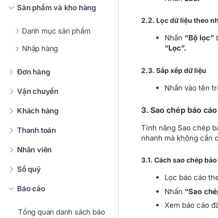
Sản phẩm và kho hàng
2.2. Lọc dữ liệu theo n
Danh mục sản phẩm
Nhấn
“Bộ lọc”
b
“Lọc”.
Nhập hàng
2.3. Sắp xếp dữ liệu
Đơn hàng
Nhấn vào tên tr
Vận chuyển
3. Sao chép báo cáo
Khách hàng
Tính năng Sao chép bá
Thanh toán
nhanh mà không cần cài
Nhân viên
3.1. Cách sao chép báo
Sổ quỹ
Lọc báo cáo th
Báo cáo
Nhấn
“Sao ché
Xem báo cáo đã
Tổng quan danh sách báo