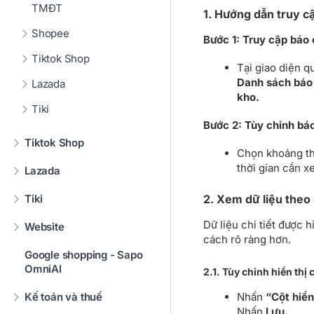
TMĐT
1. Hướng dẫn truy c
Shopee
Bước 1: Truy cập báo
Tiktok Shop
Tại giao diện q
Danh sách báo
Lazada
kho.
Tiki
Bước 2: Tùy chỉnh bá
Tiktok Shop
Chọn khoảng th
thời gian cần x
Lazada
Tiki
2. Xem dữ liệu theo
Dữ liệu chi tiết được 
Website
cách rõ ràng hơn.
Google shopping - Sapo
OmniAI
2.1. Tùy chỉnh hiển thị 
Nhấn
“Cột hiển
Kế toán và thuế
Nhấn
Lưu.