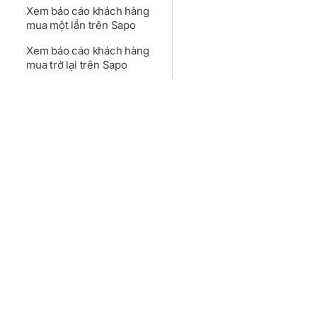
Xem báo cáo khách hàng
mua một lần trên Sapo
Xem báo cáo khách hàng
mua trở lại trên Sapo
Xem báo cáo khách hàng
theo thời gian trên Sapo
Xem báo cáo lợi nhuận
tổng hợp trên Sapo
OmniAI
Tổng quan báo cáo kho
Help.sapo.vn
Kênh 
Xem báo cáo sổ kho
Về chúng tôi
Phần m
Xem báo cáo tồn kho
Sapo là gì?
Phần m
Xem báo cáo bán hàng
Liên hệ
Thiết 
trên Sapo OmniAI
Kho ứng dụng
Phần m
Xem báo cáo tổng quan
Kho giao diện
Phần m