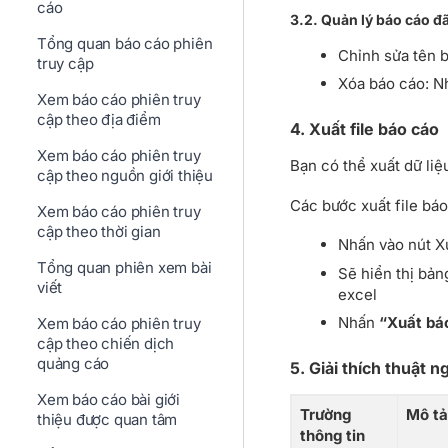
cáo
3.2. Quản lý báo cáo đã
Tổng quan báo cáo phiên
Chỉnh sửa tên b
truy cập
Xóa báo cáo: N
Xem báo cáo phiên truy
cập theo địa điểm
4. Xuất file báo cáo
Xem báo cáo phiên truy
Bạn có thể xuất dữ liệ
cập theo nguồn giới thiệu
Các bước xuất file bá
Xem báo cáo phiên truy
cập theo thời gian
Nhấn vào nút Xu
Tổng quan phiên xem bài
Sẽ hiển thị bản
viết
excel
Nhấn
“Xuất bá
Xem báo cáo phiên truy
cập theo chiến dịch
quảng cáo
5. Giải thích thuật 
Xem báo cáo bài giới
Trường
Mô tả
thiệu được quan tâm
thông tin