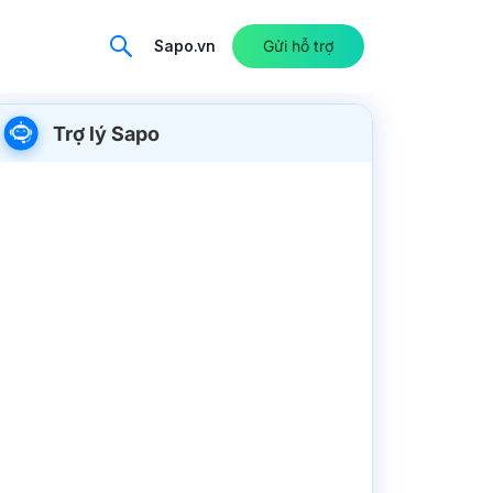
Sapo.vn
Gửi hỗ trợ
Trợ lý Sapo