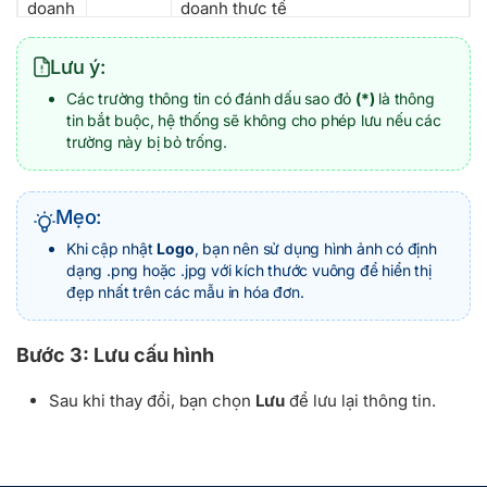
doanh
doanh thực tế
Điện
Nhập số
Nhập số điện thoại hotline hoặc số
Lưu ý:
thoại
liên hệ chính của cửa hàng để hiển
thị trên các chứng từ hoặc thông tin
Các trường thông tin có đánh dấu sao đỏ
(*)
là thông
liên lạc (Ví dụ: 0985656566).
tin bắt buộc, hệ thống sẽ không cho phép lưu nếu các
trường này bị bỏ trống.
Địa
Nhập
Nhập chi tiết số nhà, tên đường, tòa
chỉ
văn bản
ngoài thực tế của cửa hàng (Ví dụ:
Tầng 6, Tòa nhà Ladeco).
Mẹo:
Quốc
Danh
Nhấp chọn quốc gia nơi cửa hàng
Khi cập nhật
Logo
, bạn nên sử dụng hình ảnh có định
gia
sách
đang vận hành hợp pháp từ danh
dạng .png hoặc .jpg với kích thước vuông để hiển thị
chọn
sách có sẵn (Mặc định chọn:
đẹp nhất trên các mẫu in hóa đơn.
(Dropdo
Vietnam
).
wn)
Bước 3: Lưu cấu hình
Tỉnh/
Danh
Nhấp chọn khu vực tỉnh hoặc thành
Sau khi thay đổi, bạn chọn
Lưu
để lưu lại thông tin.
Thành
sách
phố trực thuộc tương ứng với địa chỉ
phố
chọn
của cửa hàng (Ví dụ: Hà Nội).
(Dropdo
wn)