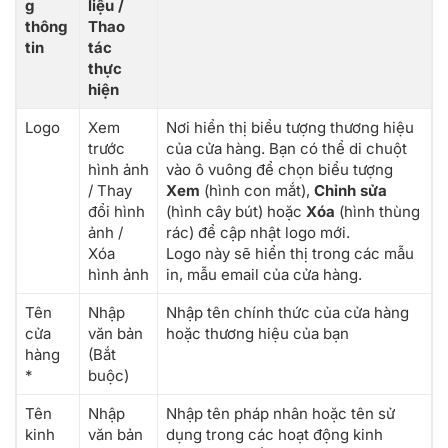
g
liệu /
thông
Thao
tin
tác
thực
hiện
Logo
Xem
Nơi hiển thị biểu tượng thương hiệu
trước
của cửa hàng. Bạn có thể di chuột
hình ảnh
vào ô vuông để chọn biểu tượng
/ Thay
Xem
(hình con mắt),
Chỉnh sửa
đổi hình
(hình cây bút) hoặc
Xóa
(hình thùng
ảnh /
rác) để cập nhật logo mới.
Xóa
Logo này sẽ hiển thị trong các mẫu
hình ảnh
in, mẫu email của cửa hàng.
Tên
Nhập
Nhập tên chính thức của cửa hàng
cửa
văn bản
hoặc thương hiệu của bạn
hàng
(Bắt
*
buộc)
Tên
Nhập
Nhập tên pháp nhân hoặc tên sử
kinh
văn bản
dụng trong các hoạt động kinh