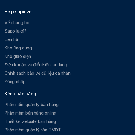
Email
Nhập
Nhập địa chỉ email của chủ cửa
Help.sapo.vn
quản
văn bản
hàng hoặc người quản lý cao nhất
trị
để nhận các thông báo hệ thống
Về chúng tôi
quan trọng từ Sapo.
Sapo là gì?
Email
Nhập
Nhập địa chỉ email dùng để gửi
Liên hệ
gửi
văn bản
thông báo hoặc nhận thông tin liên
Kho ứng dụng
thông
hệ từ khách hàng của bạn.
báo
Kho giao diện
Điều khoản và điều kiện sử dụng
Chính sách bảo vệ dữ liệu cá nhân
Đăng nhập
Kênh bán hàng
Phần mềm quản lý bán hàng
Phần mềm bán hàng online
Thiết kế website bán hàng
Phần mềm quản lý sàn TMĐT