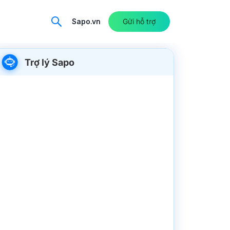
Sapo.vn
Gửi hỗ trợ
Trợ lý Sapo