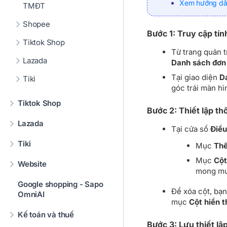
Xem hướng dẫn
TMĐT
Shopee
Bước 1: Truy cập tín
Tiktok Shop
Từ trang quản t
Lazada
Danh sách đơn
Tại giao diện
D
Tiki
góc trái màn h
Tiktok Shop
Bước 2: Thiết lập thô
Lazada
Tại cửa sổ
Điều
Tiki
Mục
Thê
Mục
Cột
Website
mong mu
Google shopping - Sapo
Để xóa cột, bạn
OmniAI
mục
Cột hiển t
Kế toán và thuế
Bước 3: Lưu thiết lậ