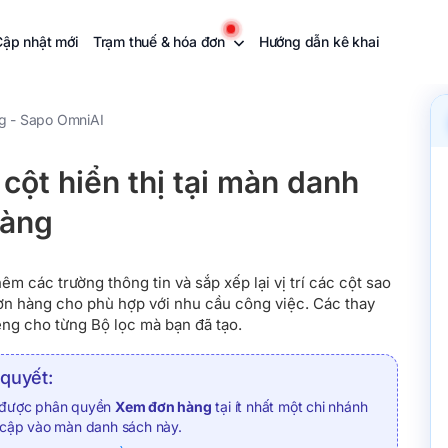
Cập nhật mới
Trạm thuế & hóa đơn
Hướng dẫn kê khai
g - Sapo OmniAI
cột hiển thị tại màn danh
hàng
êm các trường thông tin và sắp xếp lại vị trí các cột sao
n hàng cho phù hợp với nhu cầu công việc. Các thay
êng cho từng Bộ lọc mà bạn đã tạo.
 quyết:
 được phân quyền
Xem đơn hàng
tại ít nhất một chi nhánh
y cập vào màn danh sách này.