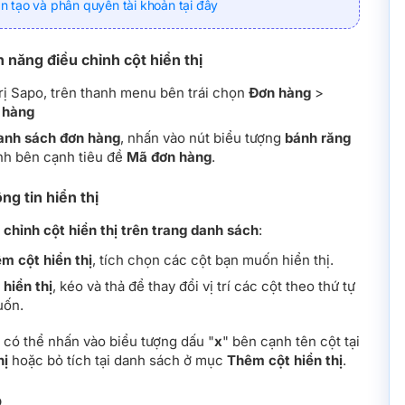
 tạo và phân quyền tài khoản tại đây
h năng điều chỉnh cột hiển thị
rị Sapo, trên thanh menu bên trái chọn
Đơn hàng
>
 hàng
anh sách đơn hàng
, nhấn vào nút biểu tượng
bánh răng
ình bên cạnh tiêu đề
Mã đơn hàng
.
ng tin hiển thị
 chỉnh cột hiển thị trên trang danh sách
:
m cột hiển thị
, tích chọn các cột bạn muốn hiển thị.
 hiển thị
, kéo và thả để thay đổi vị trí các cột theo thứ tự
ốn.
 có thể nhấn vào biểu tượng dấu "
x
" bên cạnh tên cột tại
hị
hoặc bỏ tích tại danh sách ở mục
Thêm cột hiển thị
.
p