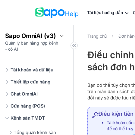
Tài liệu hướng dẫn
Sapo OmniAI (v3)
Trang chủ
Đơn hàn
Quản lý bán hàng hợp kênh
- có AI
Điều chỉnh 
sách đơn 
Tài khoản và dữ liệu
Thiết lập cửa hàng
Bạn có thể tùy chọn th
trên màn danh sách đơ
Chat OmniAI
đổi này sẽ được lưu ri
Cửa hàng (POS)
Điều kiện tiên
Kênh sàn TMĐT
Tài khoản cần
để có thể tru
Tổng quan kênh sàn