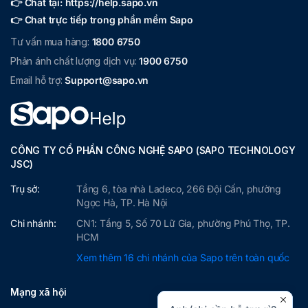
👉 Chat tại: https://help.sapo.vn
👉 Chat trực tiếp trong phần mềm Sapo
Tư vấn mua hàng:
1800 6750
Phản ánh chất lượng dịch vụ:
1900 6750
Email hỗ trợ:
Support@sapo.vn
CÔNG TY CỔ PHẦN CÔNG NGHỆ SAPO (SAPO TECHNOLOGY
JSC)
Trụ sở:
Tầng 6, tòa nhà Ladeco, 266 Đội Cấn, phường
Ngọc Hà, TP. Hà Nội
Chi nhánh:
CN1: Tầng 5, Số 70 Lữ Gia, phường Phú Thọ, TP.
HCM
Xem thêm 16 chi nhánh của Sapo trên toàn quốc
Mạng xã hội