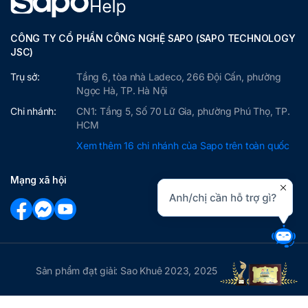
CÔNG TY CỔ PHẦN CÔNG NGHỆ SAPO (SAPO TECHNOLOGY
JSC)
Trụ sở:
Tầng 6, tòa nhà Ladeco, 266 Đội Cấn, phường
Ngọc Hà, TP. Hà Nội
Chi nhánh:
CN1: Tầng 5, Số 70 Lữ Gia, phường Phú Thọ, TP.
HCM
Xem thêm 16 chi nhánh của Sapo trên toàn quốc
Mạng xã hội
Sản phẩm đạt giải: Sao Khuê 2023, 2025
Copyright © 2026 Sapo.vn Nền tảng Quản lý bán hàng hợp