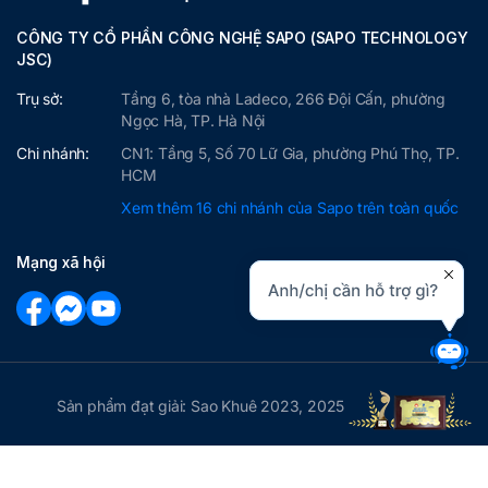
CÔNG TY CỔ PHẦN CÔNG NGHỆ SAPO (SAPO TECHNOLOGY
JSC)
Trụ sở:
Tầng 6, tòa nhà Ladeco, 266 Đội Cấn, phường
Ngọc Hà, TP. Hà Nội
Chi nhánh:
CN1: Tầng 5, Số 70 Lữ Gia, phường Phú Thọ, TP.
HCM
Xem thêm 16 chi nhánh của Sapo trên toàn quốc
Mạng xã hội
Sản phẩm đạt giải: Sao Khuê 2023, 2025
Copyright © 2026 Sapo.vn Nền tảng Quản lý bán hàng hợp
kênh được sử dụng nhiều nhất Việt Nam