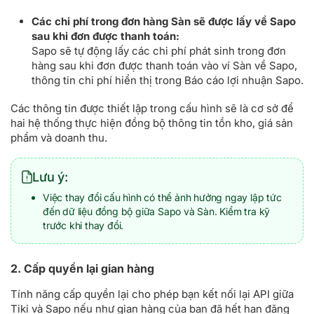
Tự động
Bật cấu hình này cho phép hệ thống xác
xác
nhận đã hoàn hàng với những vận đơn
Đang
Các chi phí trong đơn hàng Sàn sẽ được lấy về Sapo
nhận
hoàn hàng
và phiếu trả hàng
Chờ nhận hàng
,
sau khi đơn được thanh toán:
hoàn
khi đó sản phẩm được cập nhật vào kho.
Sapo sẽ tự động lấy các chi phí phát sinh trong đơn
hàng
hàng sau khi đơn được thanh toán vào ví Sàn về Sapo,
thông tin chi phí hiển thị trong Báo cáo lợi nhuận Sapo.
Chi
Lựa chọn chi nhánh nhận đơn khi có đơn
nhánh
hàng từ sàn TMĐT.
Các thông tin được thiết lập trong cấu hình sẽ là cơ sở để
nhận
hai hệ thống thực hiện đồng bộ thông tin tồn kho, giá sản
đơn
phẩm và doanh thu.
hàng từ
gian
Lưu ý:
hàng
Việc thay đổi cấu hình có thể ảnh hưởng ngay lập tức
Nhân
Lựa chọn nhân viên tạo đơn trên hệ thống.
đến dữ liệu đồng bộ giữa Sapo và Sàn. Kiểm tra kỹ
viên tạo
trước khi thay đổi.
đơn
Nhân
Lựa chọn nhân viên phụ trách xử lý đơn
2. Cấp quyền lại gian hàng
viên phụ
hàng.
trách
Tính năng cấp quyền lại cho phép bạn kết nối lại API giữa
Tiki và Sapo nếu như gian hàng của bạn đã hết hạn đăng