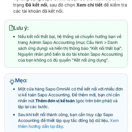
trạng
Đã kết nối
, sau đó chọn
Xem chi tiết
để kiểm tra
các tài khoản đã kết nối.
Lưu ý:
Nếu kết nối thất bại, hệ thống sẽ chuyển hướng bạn về
trang Admin Sapo Accounting (mục Cấu hình > Danh
sách ứng dụng) và hiển thị thông báo "Kết nối thất bại".
Nguyên nhân phổ biến là do tài khoản Sapo Accounting
của bạn không có đủ quyền "Kết nối ứng dụng".
Mẹo:
Một cửa hàng Sapo OmniAI có thể kết nối với nhiều đơn
vị kế toán Sapo Accounting. Để thêm mới, bạn chỉ cần
nhấn nút
Thêm đơn vị kế toán
(góc trên bên phải) và
lặp lại các bước.
Sau khi kết nối thành công, bạn cần truy cập Sapo
Accounting để thiết lập quy tắc đồng bộ dữ liệu.
Xem
thêm hướng dẫn tại đây
.