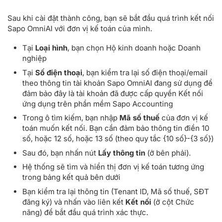
Sau khi cài đặt thành công, bạn sẽ bắt đầu quá trình kết nối
Sapo OmniAI với đơn vị kế toán của mình.
Tại
Loại hình
, bạn chọn Hộ kinh doanh hoặc Doanh
nghiệp
Tại
Số điện thoại
, bạn kiểm tra lại số điện thoại/email
theo thông tin tài khoản Sapo OmniAI đang sử dụng để
đảm bảo đây là tài khoản đã được cấp quyền Kết nối
ứng dụng trên phần mềm Sapo Accounting
Trong ô tìm kiếm, bạn nhập
Mã số thuế
của đơn vị kế
toán muốn kết nối. Bạn cần đảm bảo thông tin điền 10
số, hoặc 12 số, hoặc 13 số (theo quy tắc {10 số}-{3 số})
Sau đó, bạn nhấn nút
Lấy thông tin
(ở bên phải).
Hệ thống sẽ tìm và hiển thị đơn vị kế toán tương ứng
trong bảng kết quả bên dưới
Bạn kiểm tra lại thông tin (Tenant ID, Mã số thuế, SĐT
đăng ký) và nhấn vào liên kết
Kết nối
(ở cột Chức
năng) để bắt đầu quá trình xác thực.