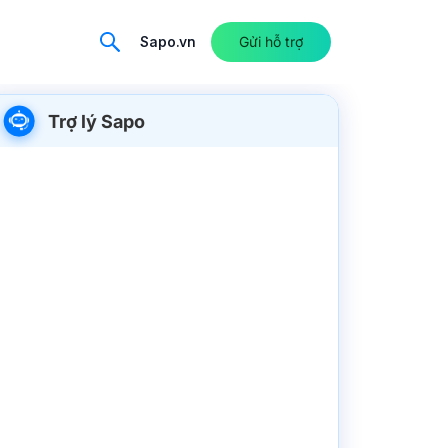
Sapo.vn
Gửi hỗ trợ
Trợ lý Sapo