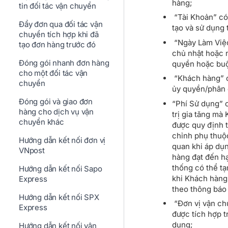
hàng;
tin đối tác vận chuyển
“Tài Khoản” có
Đẩy đơn qua đối tác vận
tạo và sử dụng
chuyển tích hợp khi đã
“Ngày Làm Việc”
tạo đơn hàng trước đó
chủ nhật hoặc 
Đóng gói nhanh đơn hàng
quyền hoặc buộ
cho một đối tác vận
“Khách hàng” c
chuyển
ủy quyền/phân 
Đóng gói và giao đơn
“Phí Sử dụng” 
hàng cho dịch vụ vận
trị gia tăng mà
chuyển khác
được quy định 
chỉnh phụ thuộ
Hướng dẫn kết nối đơn vị
quan khi áp dụ
VNpost
hàng đạt đến h
thống có thể t
Hướng dẫn kết nối Sapo
khi Khách hàng
Express
theo thông báo
Hướng dẫn kết nối SPX
“Đơn vị vận chu
Express
được tích hợp 
dụng;
Hướng dẫn kết nối vận