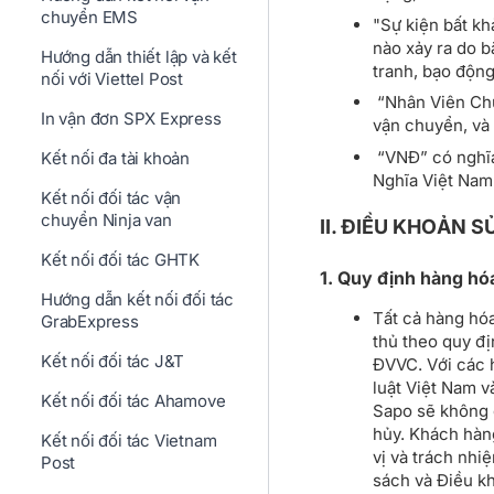
chuyển EMS
"Sự kiện bất kh
nào xảy ra do b
Hướng dẫn thiết lập và kết
tranh, bạo độn
nối với Viettel Post
“Nhân Viên Chu
In vận đơn SPX Express
vận chuyển, và
“VNĐ” có nghĩa
Kết nối đa tài khoản
Nghĩa Việt Nam
Kết nối đối tác vận
chuyển Ninja van
II. ĐIỀU KHOẢN 
Kết nối đối tác GHTK
1. Quy định hàng hó
Hướng dẫn kết nối đối tác
Tất cả hàng hó
GrabExpress
thủ theo quy đị
Kết nối đối tác J&T
ĐVVC. Với các 
luật Việt Nam v
Kết nối đối tác Ahamove
Sapo sẽ không c
hủy. Khách hàn
Kết nối đối tác Vietnam
vị và trách nhi
Post
sách và Điều k