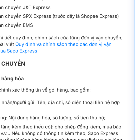
ận chuyển J&T Express
ận chuyển SPX Express (trước đây là Shopee Express)
vận chuyển EMS
 tiết quy định, chính sách của từng đơn vị vận chuyển,
ài viết
Quy định và chính sách theo các đơn vị vận
qua Sapo Express
ẬN CHUYỂN
n hàng hóa
hính xác thông tin về gói hàng, bao gồm:
 nhận/người gửi: Tên, địa chỉ, số điện thoại liên hệ hợp
ng: Nội dung hàng hóa, số lượng, số tiền thu hộ;
a tăng kèm theo (nếu có): cho phép đồng kiểm, mua bảo
 v.v… Nếu không có thông tin kèm theo, Sapo Express
ểu rằng Khách hàng không sử dụng các dịch vụ gia tăng