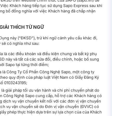
a ĐKSD trên website chính thức của SAPO (sapo.vn) để
. Việc Khách hàng tiếp tục sử dụng Sapo Express sau khi
ng bố đồng nghĩa với việc Khách hàng đã chấp nhận
 GIẢI THÍCH TỪ NGỮ
ụng này (“ĐKSD”), trừ khi ngữ cảnh yêu cầu khác đi,
y sẽ có nghĩa như sau:
 là các điều khoản và điều kiện chung và bất kỳ phụ
D này và tất cả các sửa đổi, điều chỉnh, hoặc bổ sung
i Sapo tại từng thời điểm;
a là Công Ty Cổ Phần Công Nghệ Sapo, một công ty
 theo quy định của pháp luật Việt Nam có Giấy Đăng Ký
số 0103243195;
 giải pháp tối ưu vận hành và chi phí chuyển phát do
n Công Nghệ Sapo cung cấp, hỗ trợ các Khách hàng có
g dịch vụ vận chuyển kết nối với các đơn vị vận chuyển
dịch vụ vận chuyển sẽ do Đơn vị vận chuyển (ĐVVC) có
giấy phép thực hiện dựa trên sự lựa chọn của của Khách