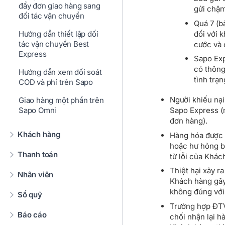
đẩy đơn giao hàng sang
gửi chậm
đối tác vận chuyển
Quá 7 (b
đối với 
Hướng dẫn thiết lập đối
tác vận chuyển Best
cước và 
Express
Sapo Exp
có thông
Hướng dẫn xem đối soát
tình trạ
COD và phí trên Sapo
Người khiếu nại
Giao hàng một phần trên
Sapo Omni
Sapo Express (n
đơn hàng).
Khách hàng
Hàng hóa được 
hoặc hư hỏng b
Thanh toán
từ lỗi của Khá
Thiệt hại xảy 
Nhân viên
Khách hàng gây
không đúng với
Sổ quỹ
Trường hợp ĐTV
Báo cáo
chối nhận lại 