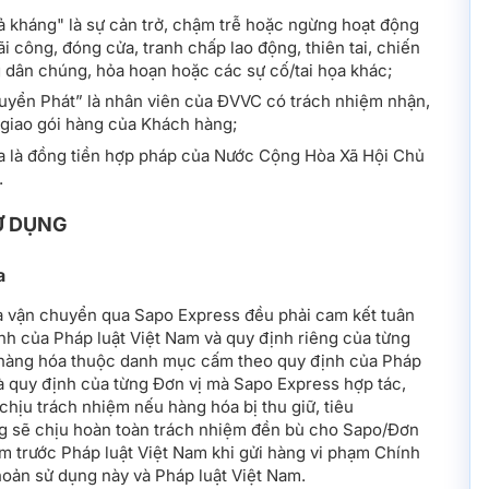
ả kháng" là sự cản trở, chậm trễ hoặc ngừng hoạt động
ãi công, đóng cửa, tranh chấp lao động, thiên tai, chiến
g dân chúng, hỏa hoạn hoặc các sự cố/tai họa khác;
yển Phát” là nhân viên của ĐVVC có trách nhiệm nhận,
 giao gói hàng của Khách hàng;
 là đồng tiền hợp pháp của Nước Cộng Hòa Xã Hội Chủ
.
SỬ DỤNG
a
a vận chuyển qua Sapo Express đều phải cam kết tuân
nh của Pháp luật Việt Nam và quy định riêng của từng
hàng hóa thuộc danh mục cấm theo quy định của Pháp
à quy định của từng Đơn vị mà Sapo Express hợp tác,
hịu trách nhiệm nếu hàng hóa bị thu giữ, tiêu
g sẽ chịu hoàn toàn trách nhiệm đền bù cho Sapo/Đơn
ệm trước Pháp luật Việt Nam khi gửi hàng vi phạm Chính
hoản sử dụng này và Pháp luật Việt Nam.