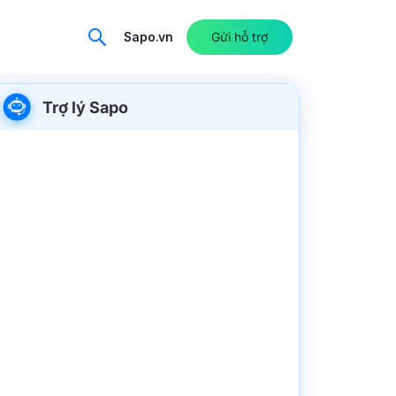
Sapo.vn
Gửi hỗ trợ
Trợ lý Sapo