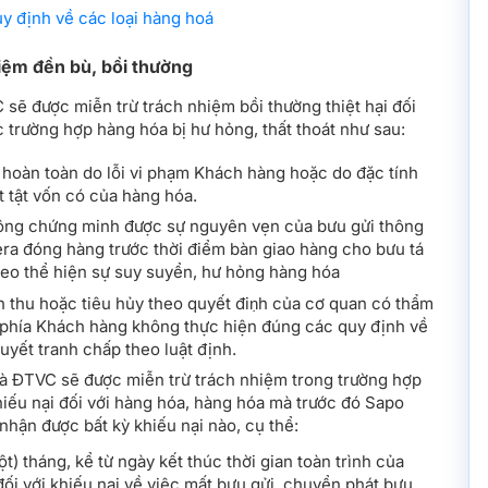
uy định về các loại hàng hoá
hiệm đền bù, bồi thường
sẽ được miễn trừ trách nhiệm bồi thường thiệt hại đối
 trường hợp hàng hóa bị hư hỏng, thất thoát như sau:
a hoàn toàn do lỗi vi phạm Khách hàng hoặc do đặc tính
t tật vốn có của hàng hóa.
ng chứng minh được sự nguyên vẹn của bưu gửi thông
ra đóng hàng trước thời điểm bàn giao hàng cho bưu tá
deo thể hiện sự suy suyển, hư hỏng hàng hóa
h thu hoặc tiêu hủy theo quyết điṇh của cơ quan có thẩm
ừ phía Khách hàng không thực hiện đúng các quy định về
quyết tranh chấp theo luật định.
à ĐTVC sẽ được miễn trừ trách nhiệm trong trường hợp
hiếu nại đối với hàng hóa, hàng hóa mà trước đó Sapo
hận được bất kỳ khiếu nại nào, cụ thể:
t) tháng, kể từ ngày kết thúc thời gian toàn trình của
đối với khiếu nại về việc mất bưu gửi, chuyển phát bưu