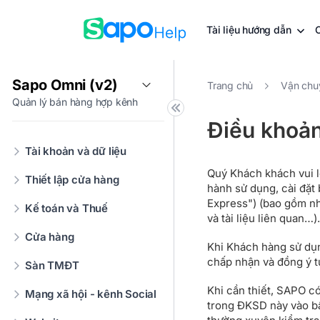
Tài liệu hướng dẫn
Sapo Omni (v2)
Trang chủ
Vận chu
Quản lý bán hàng hợp kênh
Điều khoả
Tài khoản và dữ liệu
Quý Khách khách vui l
Thiết lập cửa hàng
hành sử dụng, cài đặt
Express") (bao gồm nh
Kế toán và Thuế
và tài liệu liên quan…)
Cửa hàng
Khi Khách hàng sử dụn
chấp nhận và đồng ý 
Sàn TMĐT
Khi cần thiết, SAPO c
Mạng xã hội - kênh Social
trong ĐKSD này vào b