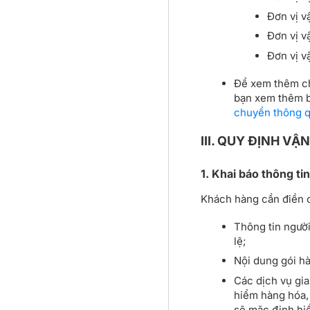
Đơn vị v
Đơn vị v
Đơn vị 
Để xem thêm chi
bạn xem thêm b
chuyển thông 
III. QUY ĐỊNH V
1. Khai báo thông ti
Khách hàng cần điền c
Thông tin người
lệ;
Nội dung gói hà
Các dịch vụ gi
hiểm hàng hóa,
sẽ mặc định hi