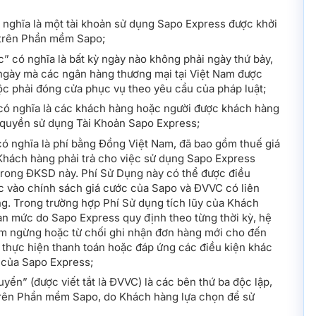
 nghĩa là một tài khoản sử dụng Sapo Express được khởi
 trên Phần mềm Sapo;
 có nghĩa là bất kỳ ngày nào không phải ngày thứ bảy,
ngày mà các ngân hàng thương mại tại Việt Nam được
c phải đóng cửa phục vụ theo yêu cầu của pháp luật;
ó nghĩa là các khách hàng hoặc người được khách hàng
quyền sử dụng Tài Khoản Sapo Express;
có nghĩa là phí bằng Đồng Việt Nam, đã bao gồm thuế giá
 Khách hàng phải trả cho việc sử dụng Sapo Express
trong ĐKSD này. Phí Sử Dụng này có thể được điều
c vào chính sách giá cước của Sapo và ĐVVC có liên
ng. Trong trường hợp Phí Sử dụng tích lũy của Khách
ạn mức do Sapo Express quy định theo từng thời kỳ, hệ
ạm ngừng hoặc từ chối ghi nhận đơn hàng mới cho đến
 thực hiện thanh toán hoặc đáp ứng các điều kiện khác
 của Sapo Express;
yển” (được viết tắt là ĐVVC) là các bên thứ ba độc lập,
trên Phần mềm Sapo, do Khách hàng lựa chọn để sử