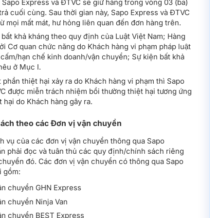
ì Sapo Express và ĐTVC sẽ giữ hàng trong vòng 03 (ba)
 trả cuối cùng. Sau thời gian này, Sapo Express và ĐTVC
ừ mọi mất mát, hư hỏng liên quan đến đơn hàng trên.
 bất khả kháng theo quy định của Luật Việt Nam; Hàng
bởi Cơ quan chức năng do Khách hàng vi phạm pháp luật
 cấm/hạn chế kinh doanh/vận chuyển; Sự kiện bất khả
nêu ở Mục I.
phần thiệt hại xảy ra do Khách hàng vi phạm thì Sapo
C được miễn trách nhiệm bồi thường thiệt hại tương ứng
t hại do Khách hàng gây ra.
sách theo các Đơn vị vận chuyển
ch vụ của các đơn vị vận chuyển thông qua Sapo
n phải đọc và tuân thủ các quy định/chính sách riêng
 chuyển đó. Các đơn vị vận chuyển có thông qua Sapo
ại gồm:
vận chuyển GHN Express
ận chuyển Ninja Van
vận chuyển BEST Express