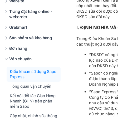
thường xuyên kiểm tr
Website
cập nhật các thay đổi
ĐKSD sửa đổi được cô
Trang đặt hàng online -
ĐKSD sửa đổi này.
weborder
Grabmart
I. ĐỊNH NGHĨA VÀ
Sản phẩm và kho hàng
Trong Điều Khoản Sử D
các thuật ngữ dưới đâ
Đơn hàng
“ĐKSD” có nghĩa
Vận chuyển
lục nào của ĐKS
của ĐKSD này bở
Điều khoản sử dụng Sapo
“Sapo” có nghĩ
Express
được thành lập
Doanh Nghiệp 
Tổng quan vận chuyển
“Sapo Express” là
Kết nối đối tác Giao Hàng
Công ty Cổ Phầ
Nhanh (GHN) trên phần
nhu cầu sử dụn
mềm Sapo
(ĐVVC) thứ 3, 
đủ chức năng, 
Cập nhật, chỉnh sửa thông