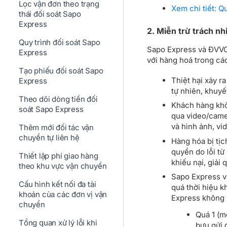
Lọc vận đơn theo trạng
Xem chi tiết: Q
thái đối soát Sapo
Express
2. Miễn trừ trách n
Quy trình đối soát Sapo
Sapo Express và ĐVVC 
Express
với hàng hoá trong các
Tạo phiếu đối soát Sapo
Thiệt hại xảy r
Express
tự nhiên, khuyế
Theo dõi dòng tiền đối
Khách hàng khô
soát Sapo Express
qua video/came
và hình ảnh, vi
Thêm mới đối tác vận
chuyển tự liên hệ
Hàng hóa bị tịc
quyền do lỗi t
Thiết lập phí giao hàng
khiếu nại, giải 
theo khu vực vận chuyển
Sapo Express v
Cấu hình kết nối đa tài
quá thời hiệu k
khoản của các đơn vị vận
Express không n
chuyển
Quá 1 (mộ
Tổng quan xử lý lỗi khi
bưu gửi 