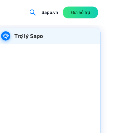
Sapo.vn
Gửi hỗ trợ
Trợ lý Sapo