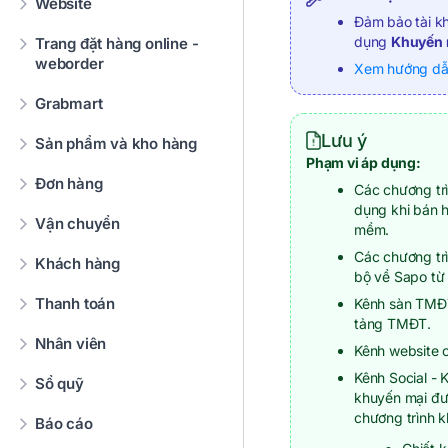
Website
Đảm bảo tài k
dụng
Khuyến 
Trang đặt hàng online -
weborder
Xem hướng dẫn
Grabmart
Lưu ý
Sản phẩm và kho hàng
Phạm vi áp dụng:
Đơn hàng
Các chương tr
dụng khi bán h
Vận chuyển
mềm.
Các chương tr
Khách hàng
bộ về Sapo từ
Thanh toán
Kênh sàn TMĐT
tảng TMĐT.
Nhân viên
Kênh website c
Kênh Social - 
Sổ quỹ
khuyến mại đượ
chương trình k
Báo cáo