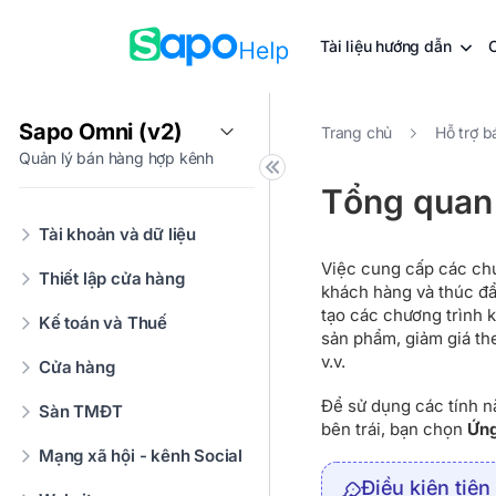
Tài liệu hướng dẫn
Sapo Omni (v2)
Trang chủ
Hỗ trợ b
Quản lý bán hàng hợp kênh
Tổng quan
Tài khoản và dữ liệu
Việc cung cấp các chư
Thiết lập cửa hàng
khách hàng và thúc đ
tạo các chương trình 
Kế toán và Thuế
sản phẩm, giảm giá the
v.v.
Cửa hàng
Để sử dụng các tính n
Sàn TMĐT
bên trái, bạn chọn
Ứng
Mạng xã hội - kênh Social
Điều kiện tiên