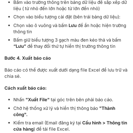
Bấm vào trường thông trên bảng dữ liệu để sắp xếp dữ
liệu ( từ nhỏ đến lớn hoặc từ lớn đến nhỏ)
Chọn vào biểu tượng cài đặt (bên trái bảng dữ liệu):
Chọn vào ô vuông và bấm
Lưu
để ẩn hoặc hiện trường
thông tin
Bấm giữ biểu tượng 3 gạch màu đen kéo thả và bấm
“Lưu”
để thay đổi thứ tự hiển thị trường thông tin
Bước 4.
Xuất báo cáo
Báo cáo có thể được xuất dưới dạng file Excel để lưu trữ và
chia sẻ.
Cách xuất báo cáo:
Nhấn
"Xuất File"
tại góc trên bên phải báo cáo.
Chờ hệ thống xử lý và hiển thị thông báo
"Thành
công".
Kiểm tra email (Email đăng ký tại
Cấu hình > Thông tin
cửa hàng
) để tải file Excel.