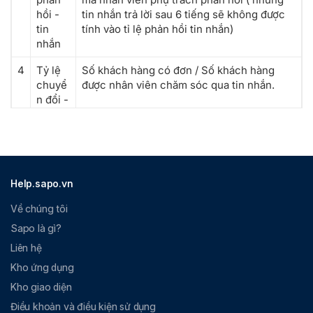
hồi -
tin nhắn trả lời sau 6 tiếng sẽ không được
tin
tính vào tỉ lệ phản hồi tin nhắn)
nhắn
4
Tỷ lệ
Số khách hàng có đơn / Số khách hàng
chuyể
được nhân viên chăm sóc qua tin nhắn.
n đổi -
tin
nhắn
5
Thời
Thời gian trung bình nhân viên phản hồi tin
gian
nhắn khách hàng (chỉ tính những tin nhắn
Help.sapo.vn
phản
mà nhân viên này trả lời).
hồi -
Về chúng tôi
tin
nhắn
Sapo là gì?
Liên hệ
6
SL KH
Tổng số lượng khách hàng nhân viên này
Kho ứng dụng
chăm
chăm sóc qua tin nhắn
sóc -
Kho giao diện
tin
Điều khoản và điều kiện sử dụng