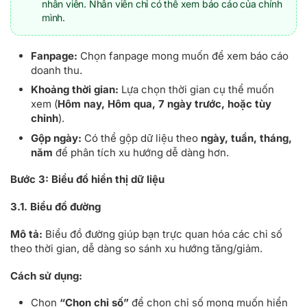
nhân viên. Nhân viên chỉ có thể xem báo cáo của chính
mình.
Fanpage:
Chọn fanpage mong muốn để xem báo cáo
doanh thu.
Khoảng thời gian:
Lựa chọn thời gian cụ thể muốn
xem (
Hôm nay, Hôm qua, 7 ngày trước, hoặc tùy
chỉnh
).
Gộp ngày:
Có thể gộp dữ liệu theo
ngày, tuần, tháng,
năm
để phân tích xu hướng dễ dàng hơn.
Bước 3:
Biểu đồ hiển thị dữ liệu
3.1. Biểu đồ đường
Mô tả:
Biểu đồ đường giúp bạn trực quan hóa các chỉ số
theo thời gian, dễ dàng so sánh xu hướng tăng/giảm.
Cách sử dụng:
Chọn
“Chọn chỉ số”
để chọn chỉ số mong muốn hiển