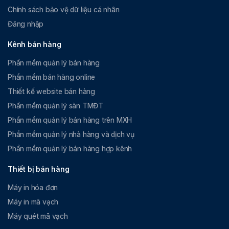
nhắn
Chính sách bảo vệ dữ liệu cá nhân
7
SL KH
Tổng số lượng khách hàng nhân viên này
Đăng nhập
chăm
chăm sóc qua bình luận
sóc -
Kênh bán hàng
bình
luận
Phần mềm quản lý bán hàng
Phần mềm bán hàng online
8
Thời
Thời gian trung bình nhân viên phản hồi
Thiết kế website bán hàng
gian
bình luận khách hàng (chỉ tính những bình
phản
luận mà nhân viên này trả lời).
Phần mềm quản lý sàn TMĐT
hồi -
Phần mềm quản lý bán hàng trên MXH
bình
Phần mềm quản lý nhà hàng và dịch vụ
luận
Phần mềm quản lý bán hàng hợp kênh
9
Tỷ lệ
Số khách hàng có đơn / Số khách hàng
chuyể
được nhân viên chăm sóc qua bình luận
Thiết bị bán hàng
n đổi -
Bình
Máy in hóa đơn
luận
Máy in mã vạch
Máy quét mã vạch