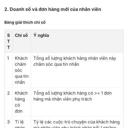
2. Doanh số và đơn hàng mới của nhân viên
Bảng giải thích chỉ số
S
Chỉ số
Ý nghĩa
T
T
1
Khách
Tổng số lượng khách hàng nhân viên này
chăm
chăm sóc qua tin nhắn
sóc
qua tin
nhắn
2
Khách
Tổng số lượng khách hàng có >= 1 đơn
hàng
hàng mà nhân viên phụ trách
có
đơn
3
Tỉ lệ
Tỷ lệ các cuộc trò chuyện của khách hàng
phản
mà nhân viên phụ trách phản hồi ( những