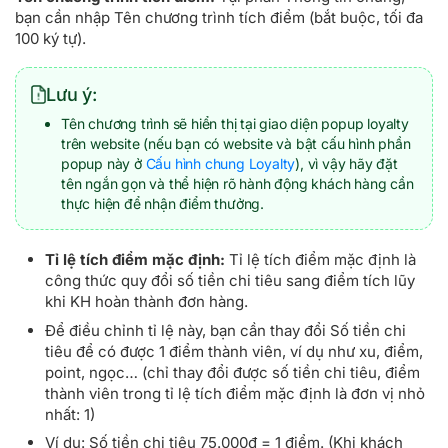
bạn cần nhập Tên chương trình tích điểm (bắt buộc, tối đa
100 ký tự).
Lưu ý:
Tên chương trình sẽ hiển thị tại giao diện popup loyalty
trên website (nếu bạn có website và bật cấu hình phần
popup này ở
Cấu hình chung Loyalty
), vì vậy hãy đặt
tên ngắn gọn và thể hiện rõ hành động khách hàng cần
thực hiện để nhận điểm thưởng.
Tỉ lệ tích điểm mặc định:
Tỉ lệ tích điểm mặc định là
công thức quy đổi số tiền chi tiêu sang điểm tích lũy
khi KH hoàn thành đơn hàng.
Để điều chỉnh tỉ lệ này, bạn cần thay đổi Số tiền chi
tiêu để có được 1 điểm thành viên, ví dụ như xu, điểm,
point, ngọc… (chỉ thay đổi được số tiền chi tiêu, điểm
thành viên trong tỉ lệ tích điểm mặc định là đơn vị nhỏ
nhất: 1)
Ví dụ: Số tiền chi tiêu 75.000đ = 1 điểm. (Khi khách