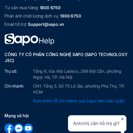
Nguồn lưu lượng
Tư vấn mua hàng:
1800 6750
truy cập.
Phản ánh chất lượng dịch vụ:
1900 6750
Từ khóa tìm kiếm:
Email hỗ trợ:
Support@sapo.vn
Từ khóa có trả phí
khách hàng đã tìm
kiếm.
Nội dung chiến
dịch:
Phân biệt giữa
CÔNG TY CỔ PHẦN CÔNG NGHỆ SAPO (SAPO TECHNOLOGY
các chiến dịch
JSC)
quảng cáo khác
Trụ sở:
Tầng 6, tòa nhà Ladeco, 266 Đội Cấn, phường
nhau.
Ngọc Hà, TP. Hà Nội
Chi nhánh:
CN1: Tầng 5, Số 70 Lữ Gia, phường Phú Thọ, TP.
Ngườ
Phân loại người truy
HCM
Loại người dùng:
i truy
cập theo loại người
Người dùng mới,
Xem thêm 16 chi nhánh của Sapo trên toàn quốc
cập
dùng hoặc tài khoản.
Người dùng quay lại.
Loại tài khoản:
Mạng xã hội
Chưa đăng ký, Đã
đăng ký.