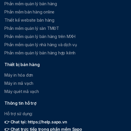
Giờ
mỗi
Phần mềm quản lý bán hàng
người
Phần mềm bán hàng online
dùng
Tran
Thông tin về trang
Thiết kế website bán hàng
Loại trang đích:
Loại
g
đầu tiên và trang
6
Tỉ lệ
Tỉ lệ số phiên khách hàng đặt mua sản
trang đầu tiên khách
Phần mềm quản lý sàn TMĐT
hiện tại khách hàng
chuyể
phẩm trên tổng số phiên truy cập
hàng đã xem.
truy cập.
Phần mềm quản lý bán hàng trên MXH
n đổi
Cách tính = (Số phiên truy cập đặt mua
URL của trang:
thành
sản phẩm / Tổng số phiên )*100
Phần mềm quản lý nhà hàng và dịch vụ
Đường dẫn trang đầu
đơn
Phần mềm quản lý bán hàng hợp kênh
tiên khách hàng đã
xem.
Thiết bị bán hàng
Trang hiện tại
Máy in hóa đơn
Máy in mã vạch
Chiế
Ghi nhận thông tin từ
Tên chiến dịch:
Ghi
n
các mã UTM để theo
Máy quét mã vạch
nhận theo mã UTM.
dịch
dõi hiệu quả quảng
Phương tiện quảng
Thông tin hỗ trợ
quản
cáo.
cáo:
Cách người
g
Hỗ trợ sử dụng:
dùng truy cập vào
cáo
trang.
👉 Chat tại: https://help.sapo.vn
👉 Chat trực tiếp trong phần mềm Sapo
Nguồn chiến dịch: