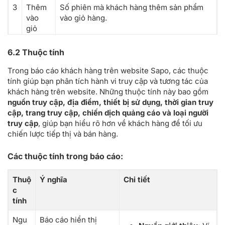
3
Thêm
Số phiên mà khách hàng thêm sản phẩm
vào
vào giỏ hàng.
giỏ
hàng
6.2 Thuộc tính
4
Xem
Số phiên mà khách hàng đi tới trang xem
giỏ
chi tiết giỏ hàng.
Trong báo cáo khách hàng trên website Sapo, các thuộc
hàng
tính giúp bạn phân tích hành vi truy cập và tương tác của
khách hàng trên website. Những thuộc tính này bao gồm
5
Đặt
Số phiên khách hàng đã đặt mua sản
nguồn truy cập, địa điểm, thiết bị sử dụng, thời gian truy
hàng
phẩm.
cập, trang truy cập, chiến dịch quảng cáo và loại người
thành
truy cập
, giúp bạn hiểu rõ hơn về khách hàng để tối ưu
công
chiến lược tiếp thị và bán hàng.
6
Bước
Số phiên khách hàng tới trang thanh toán
Các thuộc tính trong báo cáo:
điền
> bước điền thông tin
thông
Thuộ
Ý nghĩa
Chi tiết
tin
c
khách
tính
hàng
Ngu
Báo cáo hiển thị
7
Bước
Số phiên khách hàng tới trang thanh toán