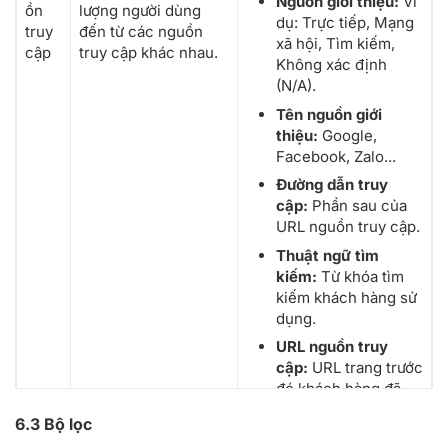
Nguồn giới thiệu:
Ví
ồn
lượng người dùng
vận
> bước điền thông tin vận chuyển
dụ: Trực tiếp, Mạng
truy
đến từ các nguồn
chuyể
xã hội, Tìm kiếm,
cập
truy cập khác nhau.
n
Không xác định
(N/A).
8
Bước
Số phiên khách hàng tới trang thanh toán -
thanh
> bước điền thông tin thanh toán
Tên nguồn giới
toán
thiệu:
Google,
Facebook, Zalo...
9
Đến
Số phiên khách hàng tới trang thanh toán
Đường dẫn truy
trang
khi chủ cửa hàng thiết lập thanh toán 1
cập:
Phần sau của
thanh
bước
URL nguồn truy cập.
toán 1
Thuật ngữ tìm
bước
kiếm:
Từ khóa tìm
II
Thống
Các số liệu tổng hợp khác về phiên truy
kiếm khách hàng sử
kê
cập trên website của bạn
dụng.
khác
URL nguồn truy
cập:
URL trang trước
1
Phiên
Số phiên khách hàng tương tác với website
đó khách hàng đã
truy
của bạn, ví dụ: xem sản phẩm, xem giỏ
xem.
cập có
hàng,.. hoặc xem ít nhất 2 trang
6.3 Bộ lọc
thao