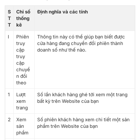
S
Chỉ số
Định nghĩa và các tính
T
thống
T
kê
I
Phiên
Thông tin này có thể giúp bạn biết được
truy
cửa hàng đang chuyển đổi phiên thành
cập
doanh số như thế nào.
truy
cập
chuyể
n đổi
theo
1
Lượt
Số lần khách hàng ghé tới xem một trang
xem
bất kỳ trên Website của bạn
trang
2
Xem
Số phiên khách hàng xem chi tiết một sản
sản
phẩm trên Website của bạn
phẩm