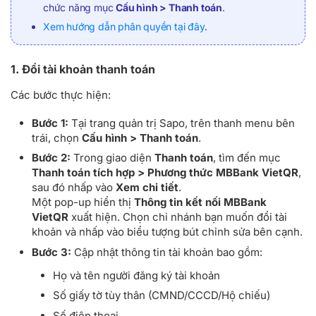
chức năng mục
Cấu hình > Thanh toán
.
Xem hướng dẫn phân quyền tại đây
.
1. Đổi tài khoản thanh toán
Các bước thực hiện:
Bước 1:
Tại trang quản trị Sapo, trên thanh menu bên
trái, chọn
Cấu hình > Thanh toán
.
Bước 2:
Trong giao diện
Thanh toán
, tìm đến mục
Thanh toán tích hợp > Phương thức MBBank VietQR
,
sau đó nhấp vào
Xem chi tiết
.
Một pop-up hiển thị
Thông tin kết nối MBBank
VietQR
xuất hiện. Chọn chi nhánh bạn muốn đổi tài
khoản và nhấp vào biểu tượng bút chỉnh sửa bên cạnh.
Bước 3:
Cập nhật thông tin tài khoản bao gồm:
Họ và tên người đăng ký tài khoản
Số giấy tờ tùy thân (CMND/CCCD/Hộ chiếu)
Số điện thoại