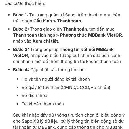
Các bước thực hiện:
Bước 1:
Tại trang quản trị Sapo, trên thanh menu bên
trái, chọn
Cấu hình > Thanh toán
.
Bước 2:
Trong giao diện
Thanh toán
, tìm đến mục
Thanh toán tích hợp > Phương thức MBBank VietQR
,
nhấp vào
Xem chi tiết
.
Bước 3:
Trong pop-up
Thông tin kết nối MBBank
VietQR
, nhấp vào biểu tượng bút chỉnh sửa bên cạnh
chi nhánh mới để thêm thông tin tài khoản thanh toán.
Bước 4:
Cập nhật các thông tin sau:
Họ và tên người đăng ký tài khoản
Số giấy tờ tùy thân (CMND/CCCD/Hộ chiếu)
Số điện thoại
Tài khoản thanh toán
Sau khi nhập đầy đủ thông tin, tích chọn ôi biết, đồng ý
cho Sapo Xử lý dữ liệu, xử lý thông tin biến động số dư
tài khoản từ MBBank, cung cấp thông tin cho MBBank