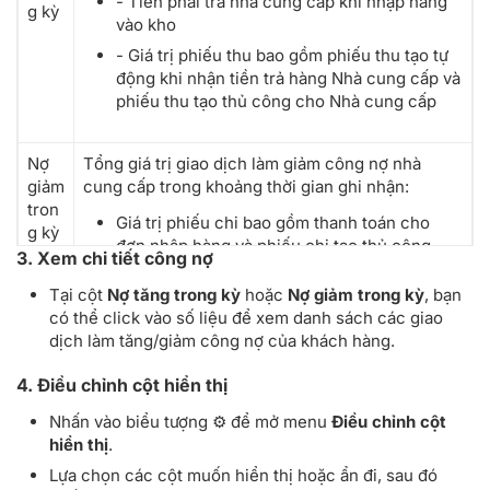
- Tiền phải trả nhà cung cấp khi nhập hàng
g kỳ
vào kho
- Giá trị phiếu thu bao gồm phiếu thu tạo tự
động khi nhận tiền trả hàng Nhà cung cấp và
phiếu thu tạo thủ công cho Nhà cung cấp
Nợ
Tổng giá trị giao dịch làm giảm công nợ nhà
giảm
cung cấp trong khoảng thời gian ghi nhận:
tron
Giá trị phiếu chi bao gồm thanh toán cho
g kỳ
đơn nhập hàng và phiếu chi tạo thủ công
3. Xem chi tiết công nợ
cho nhà cung cấp
Tại cột
Nợ tăng trong kỳ
hoặc
Nợ giảm trong kỳ
, bạn
Giá trị hàng trả lại Nhà cung cấp
có thể click vào số liệu để xem danh sách các giao
dịch làm tăng/giảm công nợ của khách hàng.
Nợ
Nợ còn trong kỳ = Nợ tăng trong kỳ - Nợ giảm
4. Điều chỉnh cột hiển thị
còn
trong kỳ
tron
Nhấn vào biểu tượng ⚙️ để mở menu
Điều chỉnh cột
g kỳ
hiển thị
.
Nợ
Nợ cuối kỳ = Nợ đầu kỳ + Nợ còn trong kỳ
Lựa chọn các cột muốn hiển thị hoặc ẩn đi, sau đó