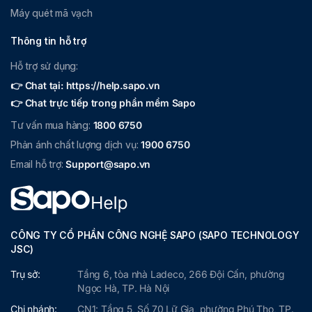
Máy quét mã vạch
Thông tin hỗ trợ
Hỗ trợ sử dụng:
👉 Chat tại: https://help.sapo.vn
👉 Chat trực tiếp trong phần mềm Sapo
Tư vấn mua hàng:
1800 6750
Phản ánh chất lượng dịch vụ:
1900 6750
Email hỗ trợ:
Support@sapo.vn
CÔNG TY CỔ PHẦN CÔNG NGHỆ SAPO (SAPO TECHNOLOGY
JSC)
Trụ sở:
Tầng 6, tòa nhà Ladeco, 266 Đội Cấn, phường
Ngọc Hà, TP. Hà Nội
Chi nhánh:
CN1: Tầng 5, Số 70 Lữ Gia, phường Phú Thọ, TP.