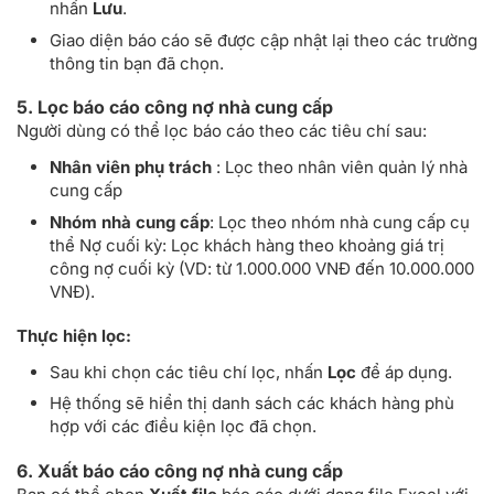
cuối
Nợ cuối kỳ dương là cửa hàng đang nợ Nhà cung
nhấn
Lưu
.
kỳ
cấp, Nợ cuối kỳ âm là Nhà cung cấp đang nợ cửa
Giao diện báo cáo sẽ được cập nhật lại theo các trường
hàng
thông tin bạn đã chọn.
5. Lọc báo cáo công nợ nhà cung cấp
Người dùng có thể lọc báo cáo theo các tiêu chí sau:
Nhân viên phụ trách
: Lọc theo nhân viên quản lý nhà
cung cấp
Nhóm nhà cung cấp
: Lọc theo nhóm nhà cung cấp cụ
thể Nợ cuối kỳ: Lọc khách hàng theo khoảng giá trị
công nợ cuối kỳ (VD: từ 1.000.000 VNĐ đến 10.000.000
VNĐ).
Thực hiện lọc:
Sau khi chọn các tiêu chí lọc, nhấn
Lọc
để áp dụng.
Hệ thống sẽ hiển thị danh sách các khách hàng phù
hợp với các điều kiện lọc đã chọn.
6. Xuất báo cáo công nợ nhà cung cấp