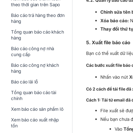
4.2. Quản lý báo cáo đã
theo thời gian trên Sapo
Chỉnh sửa tên 
Báo cáo trả hàng theo đơn
Xóa báo cáo:
N
hàng
Thay đổi thứ t
Tổng quan báo cáo khách
hàng
5. Xuất file báo cáo
Báo cáo công nợ nhà
Bạn có thể xuất dữ liệ
cung cấp
Báo cáo công nợ khách
Các bước xuất file báo 
hàng
Nhấn vào nút
X
Báo cáo lãi lỗ
Có 2 cách để tải file đã
Tổng quan báo cáo tài
chính
Cách 1: Tải từ email đã 
Xem báo cáo sản phẩm lô
File xuất sẽ đư
Nếu bạn chưa đi
Xem báo cáo xuất nhập
tồn
Vào
Tổn