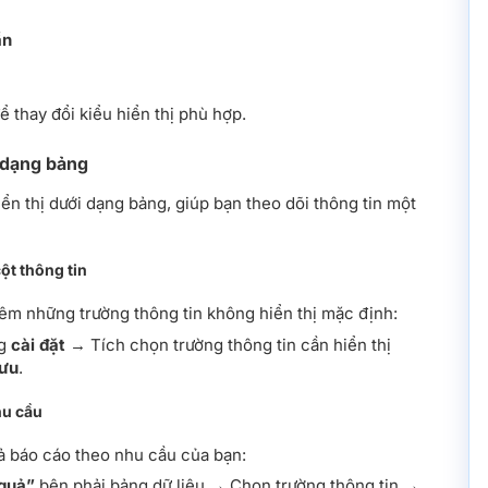
ần
ể thay đổi kiểu hiển thị phù hợp.
 dạng bảng
hiển thị dưới dạng bảng, giúp bạn theo dõi thông tin một
cột thông tin
hêm những trường thông tin không hiển thị mặc định:
ng
cài đặt
→ Tích chọn trường thông tin cần hiển thị
ưu
.
hu cầu
ả báo cáo theo nhu cầu của bạn:
 quả”
bên phải bảng dữ liệu → Chọn trường thông tin →