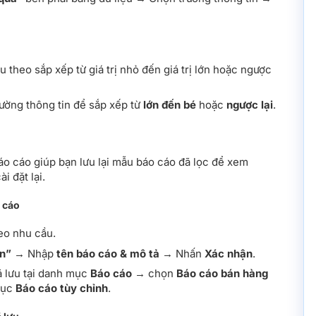
u theo sắp xếp từ giá trị nhỏ đến giá trị lớn hoặc ngược
ường thông tin để sắp xếp từ
lớn đến bé
hoặc
ngược lại
.
o cáo giúp bạn lưu lại mẫu báo cáo đã lọc để xem
 đặt lại.
 cáo
eo nhu cầu.
n”
→ Nhập
tên báo cáo & mô tả
→ Nhấn
Xác nhận
.
 lưu tại danh mục
Báo cáo
→ chọn
Báo cáo bán hàng
mục
Báo cáo tùy chỉnh
.