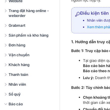
nguồn lực hợp lý.
Website
Trang đặt hàng online -
Điều kiện tiên
weborder
Nhân viên đư
Grabmart
Xem thêm phân
Sản phẩm và kho hàng
1. Hướng dẫn truy c
Đơn hàng
Bước 1: Truy cập báo
Vận chuyển
Tại giao diện q
Khách hàng
Báo cáo bán h
Báo cáo theo 
Thanh toán
Lưu ý:
Doanh th
Nhân viên
Bước 2: Tùy chỉnh bá
Sổ quỹ
Chọn khoảng th
thời gian cần x
Báo cáo
Chuyển đổi bá