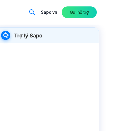
Sapo.vn
Gửi hỗ trợ
Trợ lý Sapo