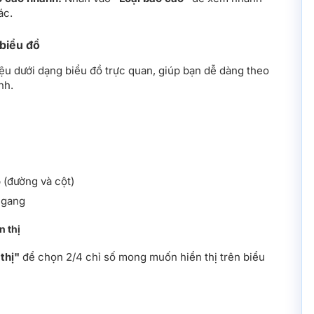
ác.
 biểu đồ
iệu dưới dạng biểu đồ trực quan, giúp bạn dễ dàng theo
nh.
 (đường và cột)
ngang
n thị
thị"
để chọn 2/4 chỉ số mong muốn hiển thị trên biểu