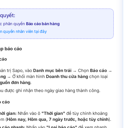
 quyết:
ợc phân quyền
Báo cáo bán hàng
 quyền nhân viên tại đây
ập báo cáo
 cáo
uản trị Sapo, vào
Danh mục bên trái
→ Chọn
Báo cáo
→
àng
→ Ở khối màn hình
Doanh thu cửa hàng
chọn loại
nguồn đơn hàng
.
u được ghi nhận theo ngày giao hàng thành công.
o cáo
ời gian:
Nhấn vào ô
"Thời gian"
để tùy chỉnh khoảng
em (
Hôm nay, Hôm qua, 7 ngày trước, hoặc tùy chỉnh
).
o cáo nhanh:
Nhấn vào
"Loại báo cáo"
để xem nhanh