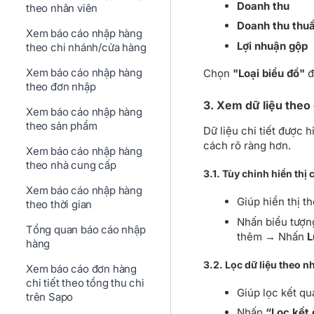
Doanh thu
theo nhân viên
Doanh thu thu
Xem báo cáo nhập hàng
Lợi nhuận gộp
theo chi nhánh/cửa hàng
Xem báo cáo nhập hàng
Chọn
"Loại biểu đồ"
đ
theo đơn nhập
3. Xem dữ liệu theo
Xem báo cáo nhập hàng
theo sản phẩm
Dữ liệu chi tiết được 
cách rõ ràng hơn.
Xem báo cáo nhập hàng
theo nhà cung cấp
3.1. Tùy chỉnh hiển thị 
Xem báo cáo nhập hàng
Giúp hiển thị t
theo thời gian
Nhấn biểu tượ
Tổng quan báo cáo nhập
thêm → Nhấn
L
hàng
3.2. Lọc dữ liệu theo n
Xem báo cáo đơn hàng
chi tiết theo tổng thu chi
Giúp lọc kết qu
trên Sapo
Nhấn
“Lọc kết