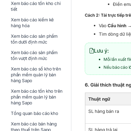
Xem báo cáo tồn kho chi
Điền em
tiết
Cách 2: Tải trực tiếp t
Xem báo cáo kiểm kê
hàng hóa
Vào
Cấu hình
Tìm dòng dữ li
Xem báo cáo sản phẩm
tồn dưới định mức
Lưu ý:
Xem báo cáo sản phẩm
tồn vượt định mức
Mỗi lần xuất fi
Nếu báo cáo l
Xem báo cáo sổ kho trên
phần mềm quản lý bán
hàng Sapo
6. Giải thích thuật 
Xem báo cáo tồn kho trên
phần mềm quản lý bán
Thuật ngữ
hàng Sapo
SL hàng bán ra
Tổng quan báo cáo kho
Xem báo cáo bán hàng
theo thuế trên Sapo
SL hàng trả lại