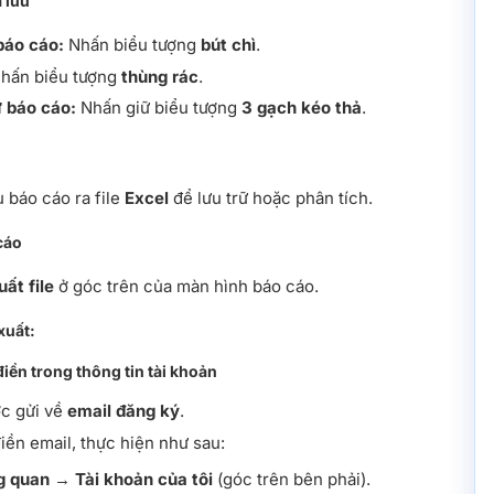
 lưu
báo cáo:
Nhấn biểu tượng
bút chì
.
hấn biểu tượng
thùng rác
.
ự báo cáo:
Nhấn giữ biểu tượng
3 gạch kéo thả
.
u báo cáo ra file
Excel
để lưu trữ hoặc phân tích.
cáo
uất file
ở góc trên của màn hình báo cáo.
 xuất:
điền trong thông tin tài khoản
ợc gửi về
email đăng ký
.
ền email, thực hiện như sau:
g quan
→
Tài khoản của tôi
(góc trên bên phải).