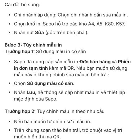
Cài đặt bổ sung:
Chi nhánh áp dụng: Chọn chi nhánh cần sửa mẫu in.
Chọn khổ in: Sapo hỗ trợ các khổ A4, A5, K80, K57.
Nhấn nút
Sửa
(góc trên bên phải).
Bước 3: Tùy chỉnh mẫu in
Trường hợp 1:
Sử dụng mẫu in có sẵn
Sapo đã cung cấp sẵn mẫu in
Đơn bán hàng
và
Phiếu
in đơn tạm tính
kèm mã QR. Nếu bạn muốn sử dụng
mẫu này ở khung chỉnh sửa mẫu in bên trái:
Chọn
Sử dụng mẫu có sẵn
.
Nhấn
Lưu
, hệ thống sẽ cập nhật mẫu in về thiết lập
mặc định của Sapo.
Trường hợp 2:
Tùy chỉnh mẫu in theo nhu cầu
Nếu bạn muốn tự chỉnh sửa mẫu in:
Trên khung soạn thảo bên trái, trỏ chuột vào vị trí
muốn hiển thị mã QR.