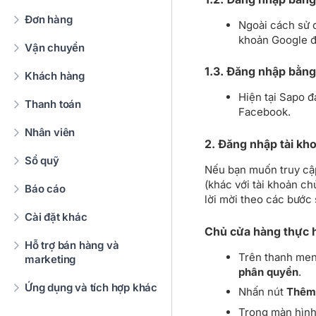
Đơn hàng
Ngoài cách sử d
khoản Google đ
Vận chuyển
1.3. Đăng nhập bằn
Khách hàng
Hiện tại Sapo 
Thanh toán
Facebook.
Nhân viên
2. Đăng nhập tài kh
Sổ quỹ
Nếu bạn muốn truy cập
(khác với tài khoản ch
Báo cáo
lời mời theo các bước 
Cài đặt khác
Chủ cửa hàng thực h
Hỗ trợ bán hàng và
Trên thanh menu
marketing
phân quyền
.
Ứng dụng và tích hợp khác
Nhấn nút
Thêm 
Trong màn hìn