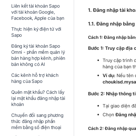
Liên kết tài khoản Sapo
1. Đăng nhập tài kh
với tài khoản Google,
Facebook, Apple của bạn
1.1. Đăng nhập bằng
Thực hiện ký điện tử với
Sapo
Cách 1: Đăng nhập bằng
Đăng ký tài khoản Sapo
Bước 1: Truy cập địa 
Omni - phần mềm quản lý
bán hàng hợp kênh, phiên
Truy cập trình 
bản không có AI
hàng của bạn t
Các kênh hỗ trợ khách
Ví dụ:
Nếu tên 
hàng của Sapo
choukisd.mys
Quên mật khẩu? Cách lấy
Bước 2: Nhập thông ti
lại mật khẩu đăng nhập tài
khoản
Tại giao diện đ
Chọn
Đăng nh
Chuyển đổi sang phương
thức đăng nhập phần
mềm bằng số điện thoại
Cách 2: Đăng nhập qua