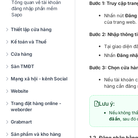
Tổng quan về tài khoản
Bước 1:
Truy cập tra
đăng nhập phần mềm
Sapo
Nhấn nút
Đăng
của trang web.
Thiết lập cửa hàng
Bước 2: Nhập thông ti
Kế toán và Thuế
Tại giao diện đ
Cửa hàng
Nhấn
Đăng nh
Sàn TMĐT
Bước 3: Chọn cửa hà
Mạng xã hội - kênh Social
Nếu tài khoản c
hàng cần đăng 
Website
Trang đặt hàng online -
Lưu ý:
weborder
Nếu không thấ
đã ẩn
, sau đó
Grabmart
Sản phẩm và kho hàng
1.2. Đăng nhập bằng