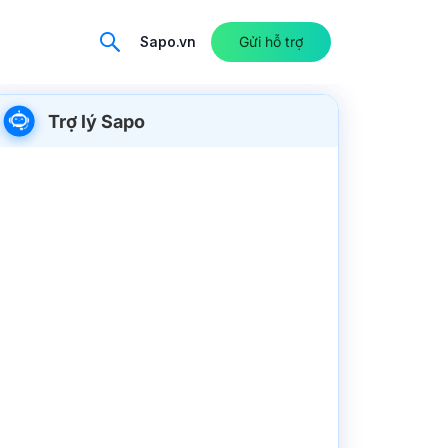
Sapo.vn
Gửi hỗ trợ
Trợ lý Sapo