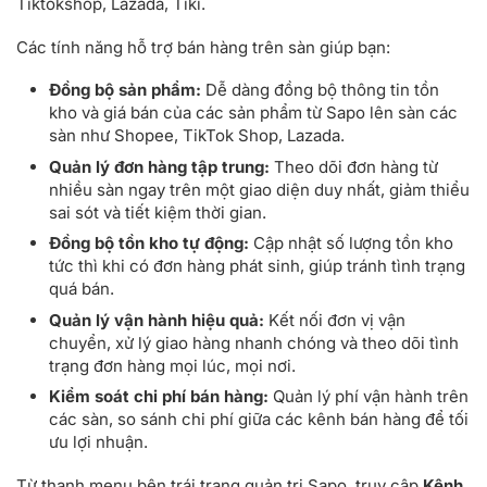
Tiktokshop, Lazada, Tiki.
Các tính năng hỗ trợ bán hàng trên sàn giúp bạn:
Đồng bộ sản phẩm:
Dễ dàng đồng bộ thông tin tồn
kho và giá bán của các sản phẩm từ Sapo lên sàn các
sàn như Shopee, TikTok Shop, Lazada.
Quản lý đơn hàng tập trung:
Theo dõi đơn hàng từ
nhiều sàn ngay trên một giao diện duy nhất, giảm thiểu
sai sót và tiết kiệm thời gian.
Đồng bộ tồn kho tự động:
Cập nhật số lượng tồn kho
tức thì khi có đơn hàng phát sinh, giúp tránh tình trạng
quá bán.
Quản lý vận hành hiệu quả:
Kết nối đơn vị vận
chuyển, xử lý giao hàng nhanh chóng và theo dõi tình
trạng đơn hàng mọi lúc, mọi nơi.
Kiểm soát chi phí bán hàng:
Quản lý phí vận hành trên
các sàn, so sánh chi phí giữa các kênh bán hàng để tối
ưu lợi nhuận.
Từ thanh menu bên trái trang quản trị Sapo, truy cập
Kênh