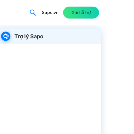
Sapo.vn
Gửi hỗ trợ
Trợ lý Sapo