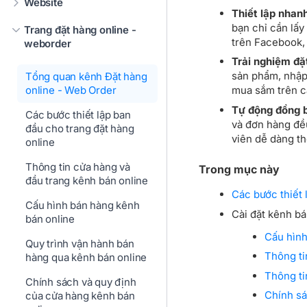
Website
Thiết lập nhanh
bạn chỉ cần lấy
Trang đặt hàng online -
trên Facebook, 
weborder
Trải nghiệm đặ
sản phẩm, nhập 
Tổng quan kênh Đặt hàng
online - Web Order
mua sắm trên cá
Tự động đồng b
Các bước thiết lập ban
và đơn hàng đều
đầu cho trang đặt hàng
viên dễ dàng the
online
Thông tin cửa hàng và
Trong mục này
đầu trang kênh bán online
Các bước thiết 
Cấu hình bán hàng kênh
Cài đặt kênh bá
bán online
Cấu hình
Quy trình vận hành bán
Thông ti
hàng qua kênh bán online
Thông ti
Chính sách và quy định
Chính sá
của cửa hàng kênh bán