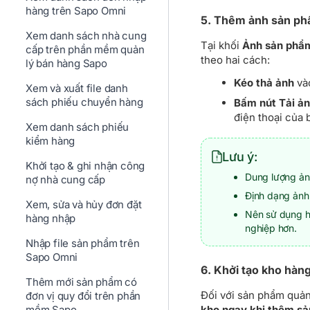
hàng trên Sapo Omni
5. Thêm ảnh sản p
Xem danh sách nhà cung
Tại khối
Ảnh sản phẩ
cấp trên phần mềm quản
theo hai cách:
lý bán hàng Sapo
Kéo thả ảnh
vào
Xem và xuất file danh
sách phiếu chuyển hàng
Bấm nút Tải ảnh
điện thoại của
Xem danh sách phiếu
kiểm hàng
Lưu ý:
Khởi tạo & ghi nhận công
Dung lượng ả
nợ nhà cung cấp
Định dạng ảnh 
Xem, sửa và hủy đơn đặt
Nên sử dụng h
hàng nhập
nghiệp hơn.
Nhập file sản phẩm trên
Sapo Omni
6. Khởi tạo kho hàn
Thêm mới sản phẩm có
Đối với sản phẩm quản
đơn vị quy đổi trên phần
mềm Sapo
kho ngay khi thêm s