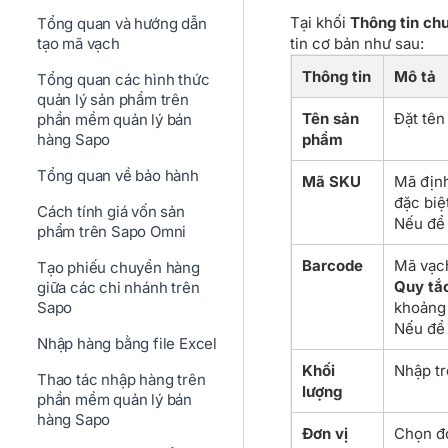
Tại khối
Thông tin ch
Tổng quan và hướng dẫn
tin cơ bản như sau:
tạo mã vạch
Thông tin
Mô tả
Tổng quan các hình thức
quản lý sản phẩm trên
Tên sản
Đặt tên
phần mềm quản lý bán
phẩm
hàng Sapo
Tổng quan về bảo hành
Mã SKU
Mã định
đặc biệ
Cách tính giá vốn sản
Nếu để 
phẩm trên Sapo Omni
Barcode
Mã vạch
Tạo phiếu chuyển hàng
Quy tắ
giữa các chi nhánh trên
khoảng 
Sapo
Nếu để 
Nhập hàng bằng file Excel
Khối
Nhập tr
Thao tác nhập hàng trên
lượng
phần mềm quản lý bán
hàng Sapo
Đơn vị
Chọn đơ