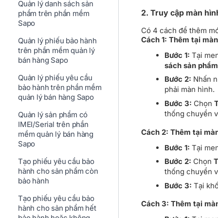
Quản lý danh sách sản
2. Truy cập màn hì
phẩm trên phần mềm
Sapo
Có 4 cách để thêm mớ
Cách 1: Thêm tại mà
Quản lý phiếu bảo hành
trên phần mềm quản lý
Bước 1:
Tại men
bán hàng Sapo
sách sản phẩm
Quản lý phiếu yêu cầu
Bước 2:
Nhấn n
bảo hành trên phần mềm
phải màn hình.
quản lý bán hàng Sapo
Bước 3:
Chọn
T
thống chuyển về
Quản lý sản phẩm có
IMEI/Serial trên phần
Cách 2: Thêm tại mà
mềm quản lý bán hàng
Sapo
Bước 1:
Tại men
Tạo phiếu yêu cầu bảo
Bước 2:
Chọn
T
hành cho sản phẩm còn
thống chuyển về
bảo hành
Bước 3:
Tại kh
Tạo phiếu yêu cầu bảo
Cách 3: Thêm tại màn
hành cho sản phẩm hết
bảo hành hoặc không