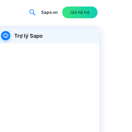
Sapo.vn
Gửi hỗ trợ
Trợ lý Sapo