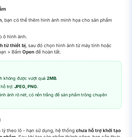
hẩm
m
, bạn có thể thêm hình ảnh minh họa cho sản phẩm
 ô hình ảnh.
 từ thiết bị
, sau đó chọn hình ảnh từ máy tính hoặc
 bạn > Bấm
Open
để hoàn tất.
nh không được vượt quá
2MB
.
hỗ trợ:
JPEG, PNG
.
ình ảnh rõ nét, có nền trắng để sản phẩm trông chuyên
g
 lý theo lô - hạn sử dụng, hệ thống
chưa hỗ trợ khởi tạo
ản phẩm
. Sau khi tạo sản phẩm thành công, bạn cần thực