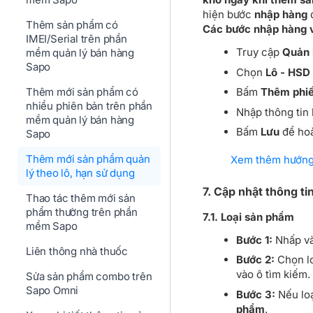
hiện bước
nhập hàng
đ
Thêm sản phẩm có
Các bước nhập hàng 
IMEI/Serial trên phần
Truy cập
Quản 
mềm quản lý bán hàng
Sapo
Chọn
Lô - HSD
Thêm mới sản phẩm có
Bấm
Thêm phiế
nhiều phiên bản trên phần
Nhập thông tin 
mềm quản lý bán hàng
Bấm
Lưu
để hoà
Sapo
Thêm mới sản phẩm quản
Xem thêm hướng
lý theo lô, hạn sử dụng
7. Cập nhật thông ti
Thao tác thêm mới sản
phẩm thường trên phần
7.1. Loại sản phẩm
mềm Sapo
Bước 1:
Nhấp v
Liên thông nhà thuốc
Bước 2:
Chọn lo
vào ô tìm kiếm.
Sửa sản phẩm combo trên
Sapo Omni
Bước 3:
Nếu loạ
phẩm
.