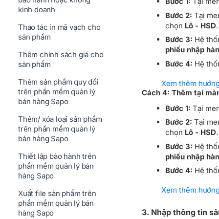
Bước 1:
Tại men
kinh doanh
Bước 2:
Tại men
chọn
Lô - HSD
.
Thao tác in mã vạch cho
sản phẩm
Bước 3:
Hệ thố
phiếu nhập hà
Thêm chính sách giá cho
Bước 4:
Hệ thốn
sản phẩm
Thêm sản phẩm quy đổi
Xem thêm hướng
trên phần mềm quản lý
Cách 4: Thêm tại màn
bán hàng Sapo
Bước 1:
Tại men
Thêm/ xóa loại sản phẩm
Bước 2:
Tại men
trên phần mềm quản lý
chọn
Lô - HSD
.
bán hàng Sapo
Bước 3:
Hệ thố
Thiết lập bảo hành trên
phiếu nhập hà
phần mềm quản lý bán
Bước 4:
Hệ thốn
hàng Sapo
Xem thêm hướng
Xuất file sản phẩm trên
phần mềm quản lý bán
3. Nhập thông tin s
hàng Sapo