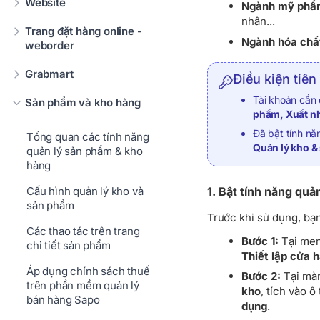
Website
Ngành mỹ phẩ
nhân...
Trang đặt hàng online -
Ngành hóa chấ
weborder
Grabmart
Điều kiện tiên
Tài khoản cần
Sản phẩm và kho hàng
phẩm, Xuất nh
Đã bật tính n
Tổng quan các tính năng
Quản lý kho &
quản lý sản phẩm & kho
hàng
1. Bật tính năng quản
Cấu hình quản lý kho và
sản phẩm
Trước khi sử dụng, bạn
Các thao tác trên trang
Bước 1:
Tại men
chi tiết sản phẩm
Thiết lập cửa 
Áp dụng chính sách thuế
Bước 2:
Tại mà
trên phần mềm quản lý
kho
, tích vào 
bán hàng Sapo
dụng
.