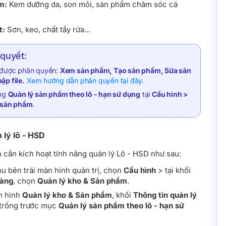
m:
Kem dưỡng da, son môi, sản phẩm chăm sóc cá
t:
Sơn, keo, chất tẩy rửa...
 quyết:
 được phân quyền:
Xem sản phẩm, Tạo sản phẩm, Sửa sản
ập file.
Xem hướng dẫn phân quyền tại đây.
ăng
Quản lý sản phẩm theo lô - hạn sử dụng
tại
Cấu hình >
 sản phẩm
.
 lý lô - HSD
 cần kích hoạt tính năng quản lý Lô - HSD như sau:
u bên trái màn hình quản trị, chọn
Cấu hình
> tại khối
hàng
, chọn
Quản lý kho & Sản phẩm
.
n hình
Quản lý kho & Sản phẩm
, khối
Thông tin quản lý
ô trống trước mục
Quản lý sản phẩm theo lô - hạn sử