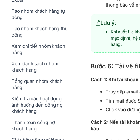
thông báo về em
Tạo nhóm khách hàng tự
động
Lưu ý:
Tạo nhóm khách hàng thủ
Khi xuất file 
công
mặc định), hệ t
hàng.
Xem chi tiết nhóm khách
hàng
Xem danh sách nhóm
Bước 6: Tải về f
khách hàng
Cách 1: Khi tài khoản 
Tổng quan nhóm khách
hàng
Truy cập email
Kiểm tra các hoạt động
Tìm mail được S
ảnh hưởng đến công nợ
Click vào đường
khách hàng
Cách 2: Nếu tài khoản
Thanh toán công nợ
khách hàng
báo
Ghi nhận công nợ khách