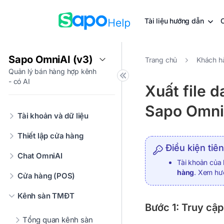
Tài liệu hướng dẫn
Sapo OmniAI (v3)
Trang chủ
Khách h
Quản lý bán hàng hợp kênh
- có AI
Xuất file 
Sapo Omni
Tài khoản và dữ liệu
Thiết lập cửa hàng
Điều kiện tiên
Chat OmniAI
Tài khoản của
hàng
. Xem hư
Cửa hàng (POS)
Kênh sàn TMĐT
Bước 1: Truy cậ
Tổng quan kênh sàn