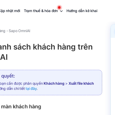
Cập nhật mới
Trạm thuế & hóa đơn
Hướng dẫn kê khai
àng - Sapo OmniAI
danh sách khách hàng trên
AI
 quyết:
 bạn cần được phân quyền
Khách hàng
>
Xuất file khách
ớng dẫn chi tiết
tại đây
.
p màn khách hàng