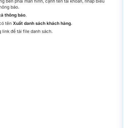
ng bên phải màn hình, cạnh tên tài khoản, nhấp biểu
hông báo.
cả thông báo
.
có tên
Xuất danh sách khách hàng
.
link để tải file danh sách.