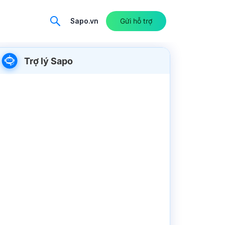
Sapo.vn
Gửi hỗ trợ
Trợ lý Sapo