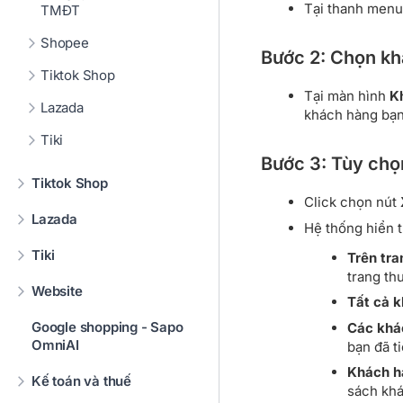
Tại thanh menu 
TMĐT
Shopee
Bước 2: Chọn kh
Tiktok Shop
Tại màn hình
K
Lazada
khách hàng bạn 
Tiki
Bước 3: Tùy chọn
Tiktok Shop
Click chọn nút
Lazada
Hệ thống hiển 
Tiki
Trên tra
trang th
Website
Tất cả 
Google shopping - Sapo
Các khá
OmniAI
bạn đã t
Khách hà
Kế toán và thuế
sách khá