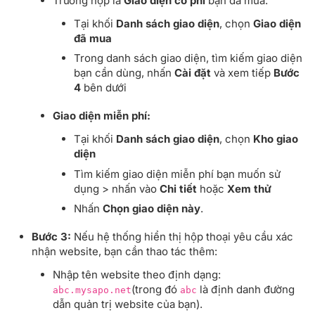
Trường hợp là
Giao diện có phí
bạn đã mua:
Tại khối
Danh sách giao diện
, chọn
Giao diện
đã mua
Trong danh sách giao diện, tìm kiếm giao diện
bạn cần dùng, nhấn
Cài đặt
và xem tiếp
Bước
4
bên dưới
Giao diện miễn phí:
Tại khối
Danh sách giao diện
, chọn
Kho giao
diện
Tìm kiếm giao diện miễn phí bạn muốn sử
dụng > nhấn vào
Chi tiết
hoặc
Xem thử
Nhấn
Chọn giao diện này
.
Bước 3:
Nếu hệ thống hiển thị hộp thoại yêu cầu xác
nhận website, bạn cần thao tác thêm:
Nhập tên website theo định dạng:
(trong đó
là định danh đường
abc.mysapo.net
abc
dẫn quản trị website của bạn).