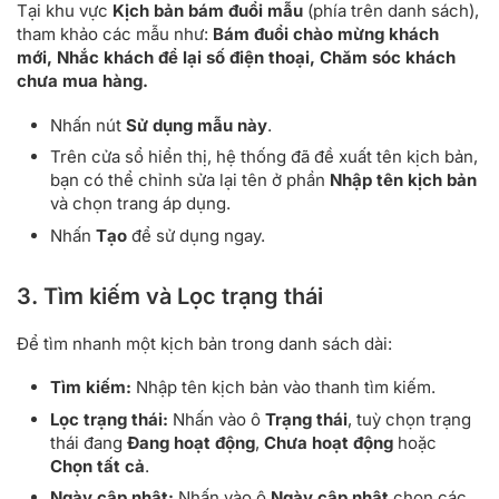
Tại khu vực
Kịch bản bám đuổi mẫu
(phía trên danh sách),
tham khảo các mẫu như:
Bám đuổi chào mừng khách
mới, Nhắc khách để lại số điện thoại, Chăm sóc khách
chưa mua hàng.
Nhấn nút
Sử dụng mẫu này
.
Trên cửa sổ hiển thị, hệ thống đã đề xuất tên kịch bản,
bạn có thể chỉnh sửa lại tên ở phần
Nhập tên kịch bản
và chọn trang áp dụng.
Nhấn
Tạo
để sử dụng ngay.
3. Tìm kiếm và Lọc trạng thái
Để tìm nhanh một kịch bản trong danh sách dài:
Tìm kiếm:
Nhập tên kịch bản vào thanh tìm kiếm.
Lọc trạng thái:
Nhấn vào ô
Trạng thái
, tuỳ chọn trạng
thái đang
Đang hoạt động
,
Chưa hoạt động
hoặc
Chọn tất cả
.
Ngày cập nhật:
Nhấn vào ô
Ngày cập nhật
chọn các