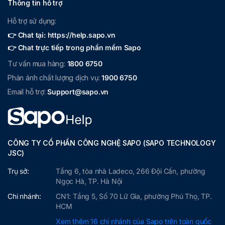
Thông tin hỗ trợ
Hỗ trợ sử dụng:
👉 Chat tại: https://help.sapo.vn
👉 Chat trực tiếp trong phần mềm Sapo
Tư vấn mua hàng:
1800 6750
Phản ánh chất lượng dịch vụ:
1900 6750
Email hỗ trợ:
Support@sapo.vn
CÔNG TY CỔ PHẦN CÔNG NGHỆ SAPO (SAPO TECHNOLOGY
JSC)
Trụ sở:
Tầng 6, tòa nhà Ladeco, 266 Đội Cấn, phường
Ngọc Hà, TP. Hà Nội
Chi nhánh:
CN1: Tầng 5, Số 70 Lữ Gia, phường Phú Thọ, TP.
HCM
Xem thêm 16 chi nhánh của Sapo trên toàn quốc