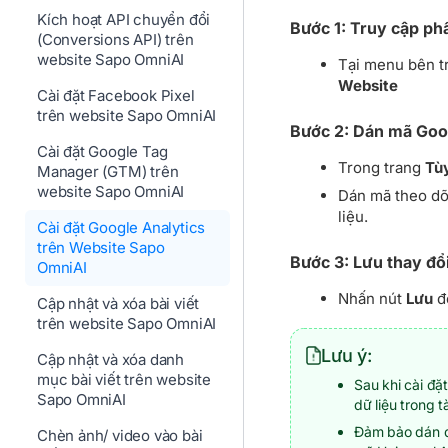
Kích hoạt API chuyển đổi
Bước 1: Truy cập phầ
(Conversions API) trên
website Sapo OmniAI
Tại menu bên tr
Website
Cài đặt Facebook Pixel
trên website Sapo OmniAI
Bước 2: Dán mã Goo
Cài đặt Google Tag
Trong trang
Tù
Manager (GTM) trên
website Sapo OmniAI
Dán mã theo dõ
liệu.
Cài đặt Google Analytics
trên Website Sapo
Bước 3: Lưu thay đổ
OmniAI
Nhấn nút
Lưu
để
Cập nhật và xóa bài viết
trên website Sapo OmniAI
Lưu ý:
Cập nhật và xóa danh
mục bài viết trên website
Sau khi cài đặ
Sapo OmniAI
dữ liệu trong t
Đảm bảo dán đ
Chèn ảnh/ video vào bài