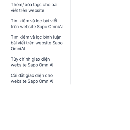
Thêm/ xóa tags cho bài
viết trên website
Tìm kiếm và lọc bài viết
trên website Sapo OmniAI
Tìm kiếm và lọc bình luận
bài viết trên website Sapo
OmniAI
Tùy chỉnh giao diện
website Sapo OmniAI
Cài đặt giao diện cho
website Sapo OmniAI
Tìm kiếm và lọc chuyển
hướng 301 trên website
Sapo OmniAI
Thêm mới menu trên
website Sapo OmniAI
Thêm, sửa, xóa và thay