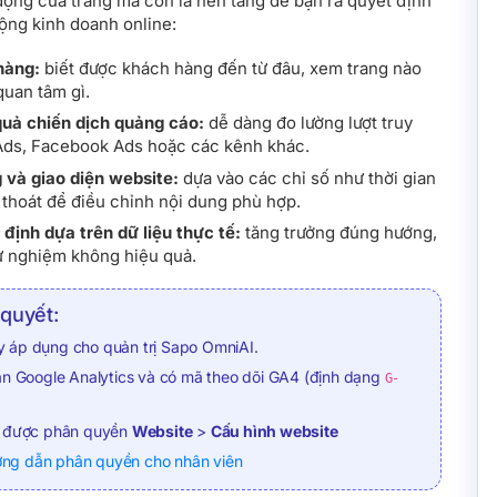
 động của trang mà còn là nền tảng để bạn ra quyết định
ộng kinh doanh online:
hàng:
biết được khách hàng đến từ đâu, xem trang nào
quan tâm gì.
quả chiến dịch quảng cáo:
dễ dàng đo lường lượt truy
Ads, Facebook Ads hoặc các kênh khác.
 và giao diện website:
dựa vào các chỉ số như thời gian
lệ thoát để điều chỉnh nội dung phù hợp.
 định dựa trên dữ liệu thực tế:
tăng trưởng đúng hướng,
hử nghiệm không hiệu quả.
 quyết:
 áp dụng cho quản trị Sapo OmniAI.
ản Google Analytics và có mã theo dõi GA4 (định dạng
G-
i được phân quyền
Website
>
Cấu hình website
ng dẫn phân quyền cho nhân viên