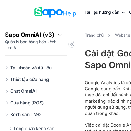
Tài liệu hướng dẫn
Sapo OmniAI (v3)
Trang chủ
Website
Quản lý bán hàng hợp kênh
- có AI
Cài đặt Go
Sapo Omni
Tài khoản và dữ liệu
Thiết lập cửa hàng
Google Analytics là c
Google cung cấp. Khi 
Chat OmniAI
theo dõi chi tiết hành
marketing, xác định ngu
Cửa hàng (POS)
người dùng sử dụng, thờ
quan trọng khác.
Kênh sàn TMĐT
Việc cài đặt Google An
Tổng quan kênh sàn