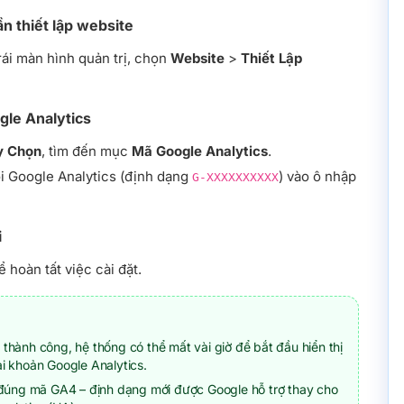
n thiết lập website
ái màn hình quản trị, chọn
Website
>
Thiết Lập
gle Analytics
y Chọn
, tìm đến mục
Mã Google Analytics
.
i Google Analytics (định dạng
) vào ô nhập
G-XXXXXXXXXX
i
 hoàn tất việc cài đặt.
t thành công, hệ thống có thể mất vài giờ để bắt đầu hiển thị
ài khoản Google Analytics.
úng mã GA4 – định dạng mới được Google hỗ trợ thay cho