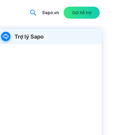
Sapo.vn
Gửi hỗ trợ
Trợ lý Sapo