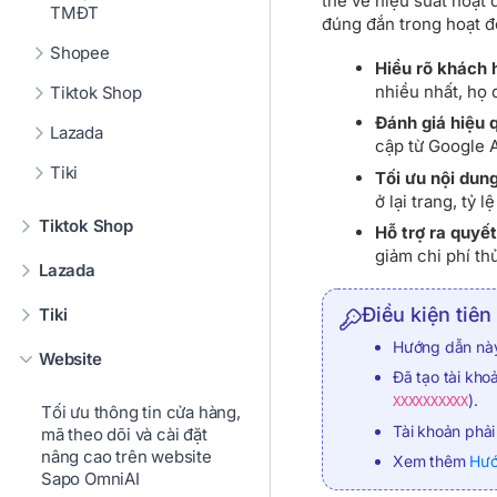
thể về hiệu suất hoạt
TMĐT
đúng đắn trong hoạt đ
Shopee
Hiểu rõ khách 
nhiều nhất, họ 
Tiktok Shop
Đánh giá hiệu 
Lazada
cập từ Google 
Tiki
Tối ưu nội dung
ở lại trang, tỷ 
Tiktok Shop
Hỗ trợ ra quyết
giảm chi phí t
Lazada
Điều kiện tiên
Tiki
Hướng dẫn này
Website
Đã tạo tài kho
).
XXXXXXXXXX
Tối ưu thông tin cửa hàng,
Tài khoản phả
mã theo dõi và cài đặt
nâng cao trên website
Xem thêm
Hướ
Sapo OmniAI