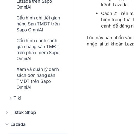
Lazada trên Sapo
kênh Lazada
OmniAI
Cách 2: Trên m
Cấu hình chi tiết gian
hiện trạng thái
hàng Sàn TMĐT trên
cạnh để đăng nh
Sapo OmniAI
Lúc này bạn nhấn vào
Cấu hình danh sách
nhập lại tài khoản Laz
gian hàng sàn TMĐT
trên phần mềm Sapo
OmniAI
Xem và quản lý danh
sách đơn hàng sàn
TMĐT trên Sapo
OmniAI
Tiki
Tiktok Shop
Lazada