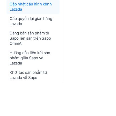
Cập nhật cấu hình kênh
Lazada
Cấp quyền lại gian hàng
Lazada
Đăng bán sản phẩm từ
Sapo lên sàn trên Sapo
OmniAI
Hướng dẫn liên kết sản
phẩm giữa Sapo và
Lazada
Khởi tạo sản phẩm từ
Lazada về Sapo
Quản lý đóng gói đơn
hàng Lazada
Tạo phiếu đối soát trên
kênh Lazada
Xem báo cáo chi phí kênh