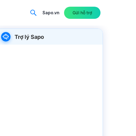
Sapo.vn
Gửi hỗ trợ
Trợ lý Sapo