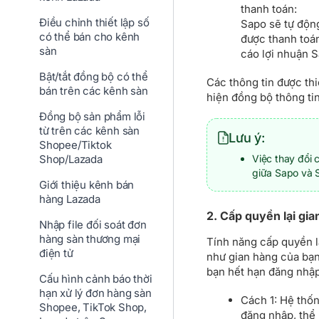
thanh toán:
Điều chỉnh thiết lập số
Sapo sẽ tự động
có thể bán cho kênh
được thanh toán
sàn
cáo lợi nhuận 
Bật/tắt đồng bộ có thể
Các thông tin được thi
bán trên các kênh sàn
hiện đồng bộ thông ti
Đồng bộ sản phẩm lỗi
từ trên các kênh sàn
Lưu ý:
Shopee/Tiktok
Việc thay đổi 
Shop/Lazada
giữa Sapo và S
Giới thiệu kênh bán
hàng Lazada
2. Cấp quyền lại gia
Nhập file đối soát đơn
hàng sàn thương mại
Tính năng cấp quyền l
điện tử
như gian hàng của bạn
bạn hết hạn đăng nhập
Cấu hình cảnh báo thời
hạn xử lý đơn hàng sàn
Cách 1: Hệ thố
Shopee, TikTok Shop,
đăng nhập, thể 