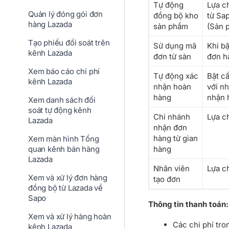
Tự động
Lựa c
Quản lý đóng gói đơn
đồng bộ kho
từ Sap
hàng Lazada
sản phẩm
(Sản 
Tạo phiếu đối soát trên
Sử dụng mã
Khi b
kênh Lazada
đơn từ sàn
đơn h
Xem báo cáo chi phí
Tự động xác
Bật c
kênh Lazada
nhận hoàn
với n
hàng
nhận 
Xem danh sách đối
soát tự động kênh
Chi nhánh
Lựa c
Lazada
nhận đơn
hàng từ gian
Xem màn hình Tổng
hàng
quan kênh bán hàng
Lazada
Nhân viên
Lựa c
Xem và xử lý đơn hàng
tạo đơn
đồng bộ từ Lazada về
Sapo
Nhân viên
Lựa c
Thông tin thanh toán:
phụ trách
Xem và xử lý hàng hoàn
Các chi phí tr
kênh Lazada