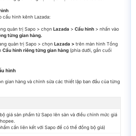
hình
p cấu hình kênh Lazada:
ang quản trị Sapo > chọn
Lazada
>
Cấu hình
> nhấn vào
êng từng gian hàng.
rang quản trị Sapo > chọn
Lazada >
trên màn hình Tổng
n
Cấu hình riêng từng gian hàng
(phía dưới, gần cuối
ấu hình
n gian hàng và chỉnh sửa các thiết lập ban đầu của từng
bộ giá sản phẩm từ Sapo lên sàn và điều chỉnh mức giá
Shopee.
phẩm cần liên kết với Sapo để có thể đồng bộ giá)