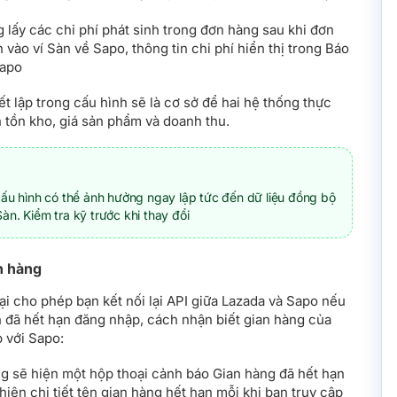
 lấy các chi phí phát sinh trong đơn hàng sau khi đơn
 vào ví Sàn về Sapo, thông tin chi phí hiển thị trong Báo
Sapo
ết lập trong cấu hình sẽ là cơ sở để hai hệ thống thực
n tồn kho, giá sản phẩm và doanh thu.
cấu hình có thể ảnh hưởng ngay lập tức đến dữ liệu đồng bộ
àn. Kiểm tra kỹ trước khi thay đổi
n hàng
ại cho phép bạn kết nối lại API giữa Lazada và Sapo nếu
 đã hết hạn đăng nhập, cách nhận biết gian hàng của
 với Sapo:
ng sẽ hiện một hộp thoại cảnh báo Gian hàng đã hết hạn
hiện chi tiết tên gian hàng hết hạn mỗi khi bạn truy cập