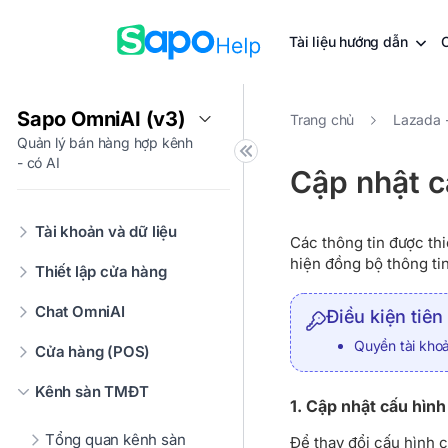
Tài liệu hướng dẫn
Sapo OmniAI (v3)
Trang chủ
Lazada 
Quản lý bán hàng hợp kênh
- có AI
Cập nhật c
Tài khoản và dữ liệu
Các thông tin được thi
hiện đồng bộ thông ti
Thiết lập cửa hàng
Chat OmniAI
Điều kiện tiên
Quyền tài kho
Cửa hàng (POS)
Kênh sàn TMĐT
1. Cập nhật cấu hình
Tổng quan kênh sàn
Để thay đổi cấu hình c