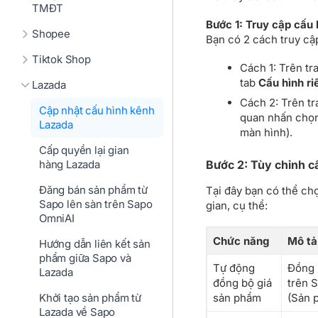
TMĐT
Bước 1: Truy cập cấu 
Shopee
Bạn có 2 cách truy cậ
Tiktok Shop
Cách 1: Trên tr
tab
Cấu hình ri
Lazada
Cách 2: Trên t
Cập nhật cấu hình kênh
quan nhấn chọ
Lazada
màn hình).
Cấp quyền lại gian
Bước 2: Tùy chỉnh c
hàng Lazada
Đăng bán sản phẩm từ
Tại đây bạn có thể chọ
Sapo lên sàn trên Sapo
gian, cụ thể:
OmniAI
Chức năng
Mô tả
Hướng dẫn liên kết sản
phẩm giữa Sapo và
Tự động
Đồng 
Lazada
đồng bộ giá
trên 
sản phẩm
(Sản 
Khởi tạo sản phẩm từ
Lazada về Sapo