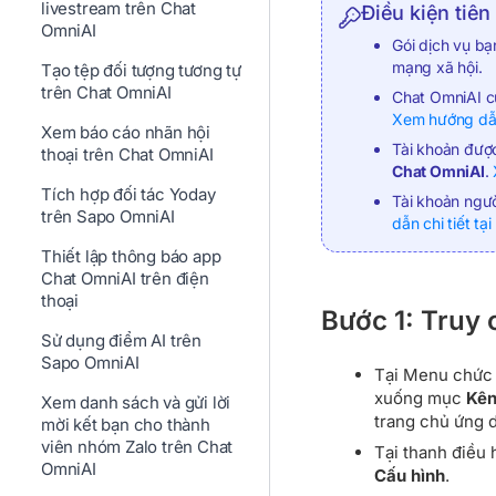
livestream trên Chat
Điều kiện tiên
OmniAI
Gói dịch vụ b
mạng xã hội.
Tạo tệp đối tượng tương tự
trên Chat OmniAI
Chat OmniAI củ
Xem hướng dẫn 
Xem báo cáo nhãn hội
Tài khoản đượ
thoại trên Chat OmniAI
Chat OmniAI
.
Tích hợp đối tác Yoday
Tài khoản ngư
trên Sapo OmniAI
dẫn chi tiết tại
Thiết lập thông báo app
Chat OmniAI trên điện
thoại
Bước 1: Truy
Sử dụng điểm AI trên
Sapo OmniAI
Tại Menu chức n
xuống mục
Kên
Xem danh sách và gửi lời
trang chủ ứng 
mời kết bạn cho thành
viên nhóm Zalo trên Chat
Tại thanh điều
OmniAI
Cấu hình
.