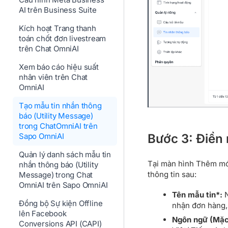
AI trên Business Suite
Kích hoạt Trang thanh
toán chốt đơn livestream
trên Chat OmniAI
Xem báo cáo hiệu suất
nhân viên trên Chat
OmniAI
Tạo mẫu tin nhắn thông
báo (Utility Message)
trong ChatOmniAI trên
Bước 3: Điền 
Sapo OmniAI
Quản lý danh sách mẫu tin
Tại màn hình Thêm mới
nhắn thông báo (Utility
thông tin sau:
Message) trong Chat
OmniAI trên Sapo OmniAI
Tên mẫu tin*:
N
Đồng bộ Sự kiện Offline
nhận đơn hàng, 
lên Facebook
Ngôn ngữ (Mặc 
Conversions API (CAPI)