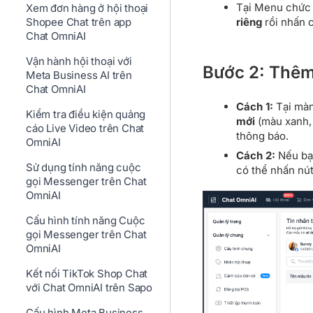
Tại Menu chức 
Xem đơn hàng ở hội thoại
riêng
rồi nhấn
Shopee Chat trên app
Chat OmniAI
Vận hành hội thoại với
Bước 2: Thêm
Meta Business AI trên
Chat OmniAI
Cách 1:
Tại màn
Kiểm tra điều kiện quảng
mới
(màu xanh, 
cáo Live Video trên Chat
thông báo.
OmniAI
Cách 2:
Nếu bạn
Sử dụng tính năng cuộc
có thể nhấn nú
gọi Messenger trên Chat
OmniAI
Cấu hình tính năng Cuộc
gọi Messenger trên Chat
OmniAI
Kết nối TikTok Shop Chat
với Chat OmniAI trên Sapo
Cấu hình Meta Business