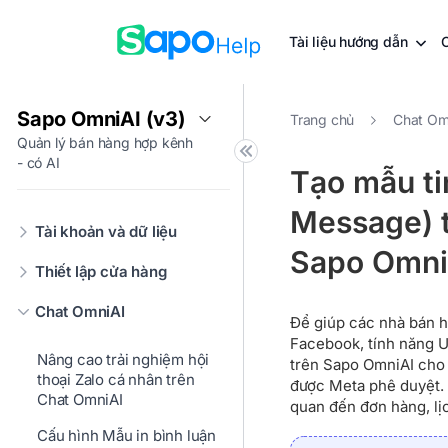
Tài liệu hướng dẫn
Sapo OmniAI (v3)
Trang chủ
Chat Om
Quản lý bán hàng hợp kênh
- có AI
Tạo mẫu ti
Message) 
Tài khoản và dữ liệu
Sapo Omni
Thiết lập cửa hàng
Chat OmniAI
Để giúp các nhà bán h
Facebook, tính năng U
Nâng cao trải nghiệm hội
trên Sapo OmniAI cho
thoại Zalo cá nhân trên
được Meta phê duyệt. 
Chat OmniAI
quan đến đơn hàng, lị
Cấu hình Mẫu in bình luận