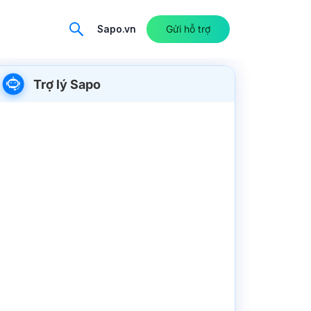
Sapo.vn
Gửi hỗ trợ
Trợ lý Sapo