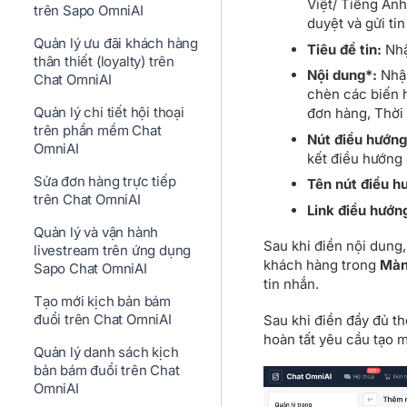
Việt/ Tiếng Anh
trên Sapo OmniAI
duyệt và gửi ti
Quản lý ưu đãi khách hàng
Tiêu đề tin:
Nhậ
thân thiết (loyalty) trên
Nội dung*:
Nhập
Chat OmniAI
chèn các biến 
Quản lý chi tiết hội thoại
đơn hàng, Thời 
trên phần mềm Chat
Nút điều hướng
OmniAI
kết điều hướng
Sửa đơn hàng trực tiếp
Tên nút điều h
trên Chat OmniAI
Link điều hướn
Quản lý và vận hành
Sau khi điền nội dung,
livestream trên ứng dụng
khách hàng trong
Màn 
Sapo Chat OmniAI
tin nhắn.
Tạo mới kịch bản bám
đuổi trên Chat OmniAI
Sau khi điền đầy đủ th
hoàn tất yêu cầu tạo m
Quản lý danh sách kịch
bản bám đuổi trên Chat
OmniAI