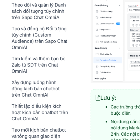
Theo dõi và quản lý Danh
sách đối tượng tùy chỉnh
trên Sapo Chat OmniAI
Tạo và đồng bộ Đối tượng
tùy chỉnh (Custom
Audience) trên Sapo Chat
OmniAI
Tìm kiếm và thêm bạn bè
Zalo từ SĐT trên Chat
OmniAI
Xây dựng luồng hành
động kịch bản chatbot
trên Chat OmniAI
Lưu ý:
Thiết lập điều kiện kích
Các trường th
hoạt kịch bản chatbot trên
buộc điền.
Chat OmniAI
Nội dung cần đ
nội dung Mark
Tạo mới kịch bản chatbot
24h. Các nội d
và tổng quan giao diện