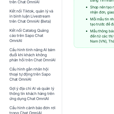
bằng Tin nhắn
trên Chat OmniAI
Shop nên tạo 
Kết nối Tiktok, quản lý và
nhận đơn, giao
in bình luận Livestream
Mỗi mẫu tin nh
trên Chat OmniAI (Beta)
tạo trước để 
Kết nối Catalog Quảng
Mẫu thông báo
cáo trên Sapo Chat
đến từ các thị
OmniAI
Nam (VN), Thái
Cấu hình tính năng AI bám
đuổi khi khách không
phản hồi trên Chat OmniAI
Cấu hình gắn nhãn hội
thoại tự động trên Sapo
Chat OmniAI
Gợi ý địa chỉ AI và quản lý
thông tin khách hàng trên
ứng dụng Chat OmniAI
Cấu hình cảnh báo đơn rơi
trong Chat OmniAI