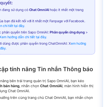
 quyết:
ạn đang sử dụng có
Chat OmniAI
hoặc ít nhất một trang
a bạn đã kết nối với ít nhất một Fanpage với Facebook.
chi tiết tại đây.
c phân quyền trên Sapo OmniAI:
Phân quyền ứng dụng
>
Xem hướng dẫn chi tiết tại đây.
ời dùng được phân quyền trong ChatOmniAI: X
em hướng
 đây.
 cập tính năng Tin nhắn Thông báo
ăng bên trái trang quản trị Sapo OmniAI, bạn kéo
h bán hàng
, nhấn chọn
Chat OmniAI
, màn hình hiển thị
dụng Chat OmniAI.
 hướng trên cùng trang chủ Chat OmniAI, bạn nhấn chọn