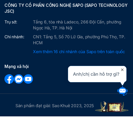
CÔNG TY CỔ PHẦN CÔNG NGHỆ SAPO (SAPO TECHNOLOGY
JSC)
Trụ sở:
Tầng 6, tòa nhà Ladeco, 266 Đội Cấn, phường
Ngọc Hà, TP. Hà Nội
Chi nhánh:
CN1: Tầng 5, Số 70 Lữ Gia, phường Phú Thọ, TP.
HCM
Xem thêm 16 chi nhánh của Sapo trên toàn quốc
Mạng xã hội
Sản phẩm đạt giải: Sao Khuê 2023, 2025
Copyright © 2026 Sapo.vn Nền tảng Quản lý bán hàng hợp
kênh được sử dụng nhiều nhất Việt Nam