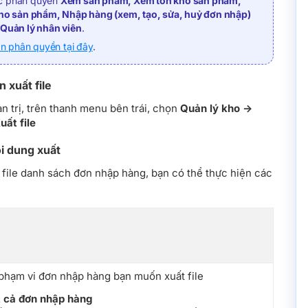
ợc phân quyền
Xem sản phẩm, Xem tồn kho sản phẩm,
 kho sản phẩm, Nhập hàng (xem, tạo, sửa, huỷ đơn nhập)
 Quản lý nhân viên
.
 phân quyền tại đây
.
 xuất file
n trị, trên thanh menu bên trái, chọn
Quản lý kho ->
uất file
i dung xuất
 file danh sách đơn nhập hàng, bạn có thể thực hiện các
phạm vi đơn nhập hàng bạn muốn xuất file
 cả đơn nhập hàng