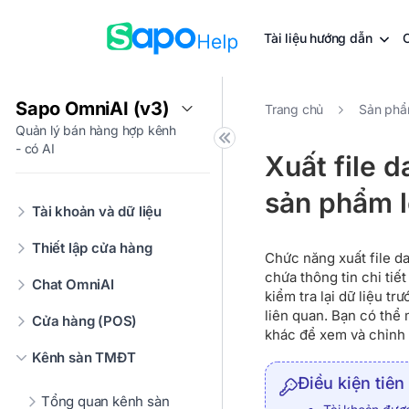
Tài liệu hướng dẫn
Sapo OmniAI (v3)
Trang chủ
Sản phẩ
Quản lý bán hàng hợp kênh
- có AI
Xuất file 
sản phẩm l
Tài khoản và dữ liệu
Thiết lập cửa hàng
Chức năng xuất file d
chứa thông tin chi tiế
Chat OmniAI
kiểm tra lại dữ liệu t
liên quan. Bạn có thể
Cửa hàng (POS)
khác để xem và chỉnh s
Kênh sàn TMĐT
Điều kiện tiên
Tổng quan kênh sàn