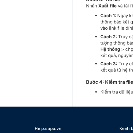
Nhấn
Xuất file
và tải 
Cách 1:
Ngay kh
thông báo kết 
vào link file đ
Cách 2:
Truy cậ
tượng thông bá
Hệ thống
> chọ
kết quả, nguyên
Cách 3:
Truy cậ
kết quả từ hệ t
Bước 4: Kiểm tra fil
Kiểm tra dữ liệu
Help.sapo.vn
Kênh 