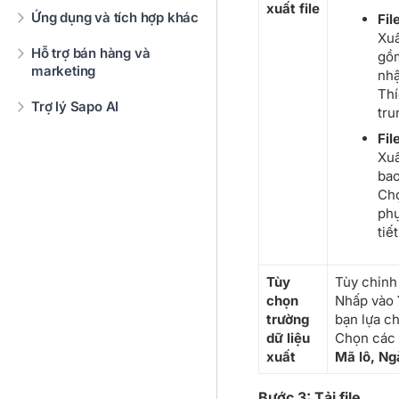
xuất file
Ứng dụng và tích hợp khác
Fil
Xuấ
Hỗ trợ bán hàng và
gồm
marketing
nhậ
Thí
Trợ lý Sapo AI
tru
Fil
Xuấ
bao
Chọ
phụ
tiế
Tùy
Tùy chỉnh 
chọn
Nhấp vào
trường
bạn lựa ch
dữ liệu
Chọn các t
xuất
Mã lô, Ng
Bước 3: Tải file