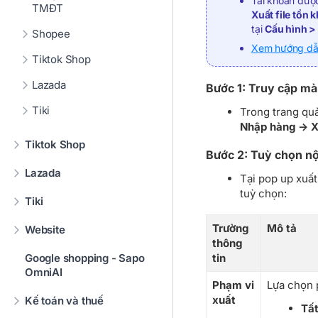
Tài khoản đư
TMĐT
Xuất file tồn
tại
Cấu hình >
Shopee
Xem hướng dẫn
Tiktok Shop
Lazada
Bước 1: Truy cập màn
Tiki
Trong trang quả
Nhập hàng -> X
Tiktok Shop
Bước 2: Tuỳ chọn nộ
Lazada
Tại pop up xuất
tuỳ chọn:
Tiki
Trường
Mô tả
Website
thông
Google shopping - Sapo
tin
OmniAI
Phạm vi
Lựa chọn 
xuất
Kế toán và thuế
Tất