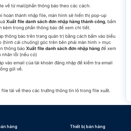
file về từ mail/phần thông báo theo các cách:
i hoàn thành nhập file, màn hình sẽ hiển thị pop-up
quả
Xuất file danh sách đơn nhập hàng thành công
, bấm
ính kèm trong phần thông báo để xem chi tiết.
p thông báo trên trang quản trị bằng cách bấm vào biểu
o (hình cái chuông) góc trên bên phải màn hình > mục
n thông báo
Xuất file danh sách đơn nhập hàng
để xem
 nhân lỗi (nếu có)
p vào email của tài khoản đăng nhập để kiểm tra email
hống gửi về.
e
 file tải về theo các trường thông tin lô trong file xuất.
bán hàng
Thiết bị bán hàng