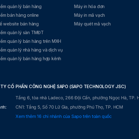
ềm quản lý bán hàng
Máy in hóa đơn
ềm bán hàng online
Máy in mã vạch
kế website bán hàng
Máy quét mã vạch
ềm quản lý sàn TMĐT
ềm quản lý bán hàng trên MXH
ềm quản lý nhà hàng và dịch vụ
ềm quản lý bán hàng hợp kênh
TY CỔ PHẦN CÔNG NGHỆ SAPO (SAPO TECHNOLOGY JSC)
Tầng 6, tòa nhà Ladeco, 266 Đội Cấn, phường Ngọc Hà, TP. 
ánh:
CN1: Tầng 5, Số 70 Lữ Gia, phường Phú Thọ, TP. HCM
Xem thêm 16 chi nhánh của Sapo trên toàn quốc