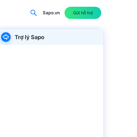
Sapo.vn
Gửi hỗ trợ
Trợ lý Sapo