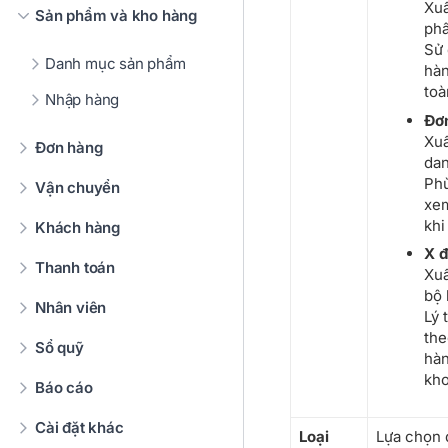
Xuấ
Sản phẩm và kho hàng
phâ
Sử 
Danh mục sản phẩm
hàn
toà
Nhập hàng
Đơn
Xuấ
Đơn hàng
dan
Phù
Vận chuyển
xem
khi
Khách hàng
X đ
Thanh toán
Xuấ
bộ 
Nhân viên
Lý 
the
Sổ quỹ
hàn
kho
Báo cáo
Cài đặt khác
Loại
Lựa chọn đ