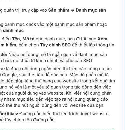
ng quản trị, truy cập vào
Sản phẩm =>
Danh mục sản
ang danh mục click vào một danh mục sản phẩm hoặc
m danh mục
i điền
Tên, Mô tả
cho danh mục, bạn đi tới mục
Xem
tìm kiếm
, bấm chọn
Tùy chỉnh SEO
để thiết lập thông tin
 đề:
Nhập nội dung mô tả ngắn gọn về danh mục sản
 bạn, có chứa từ khóa chính và phụ cần SEO
tả:
là đoạn nội dung ngắn hiển thị trên các công cụ tìm
 Google, sau thẻ tiêu đề của bạn. Mặc dù phần mô tả
ực tiếp giúp tăng thứ hạng của website trong kết quả tìm
ưng nó vẫn là một yếu tố quan trọng tác động đến việc
uột của người dùng vào website. Khi viết nội dung phần
ãy nhắm mục tiêu đến việc tạo ra nội dung quảng cáo
có thể thu hút người dùng đến với website của bạn.
ẫn/Alias:
Đường dẫn hiển thị trên trình duyệt website,
hể tùy chỉnh tên đường dẫn.