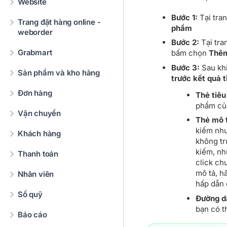
Website
Bước 1:
Tại tra
Trang đặt hàng online -
phẩm
weborder
Bước 2:
Tại tr
Grabmart
bấm chọn
Thê
Bước 3:
Sau kh
Sản phẩm và kho hàng
trước kết quả 
Đơn hàng
Thẻ tiêu
phẩm của
Vận chuyển
Thẻ mô 
kiếm như
Khách hàng
không tr
kiếm, nh
Thanh toán
click ch
mô tả, h
Nhân viên
hấp dẫn 
Sổ quỹ
Đường d
bạn có t
Báo cáo